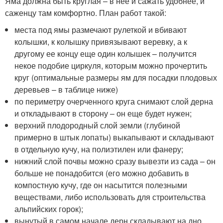
Яма должна быть круглая – в нее и сажать удобнее, и
саженцу там комфортно. План работ такой:
места под ямы размечают рулеткой и вбивают
колышки, к колышку привязывают веревку, а к
другому ее концу еще один колышек – получится
некое подобие циркуля, которым можно прочертить
круг (оптимальные размеры ям для посадки плодовых
деревьев – в таблице ниже)
по периметру очерченного круга снимают слой дерна
и откладывают в сторону – он еще будет нужен;
верхний плодородный слой земли (глубиной
примерно в штык лопаты) выкапывают и складывают
в отдельную кучу, на полиэтилен или фанеру;
нижний слой почвы можно сразу вывезти из сада – он
больше не понадобится (его можно добавить в
компостную кучу, где он насытится полезными
веществами, либо использовать для строительства
альпийских горок);
вынутый в самом начале дерн складывают на дно