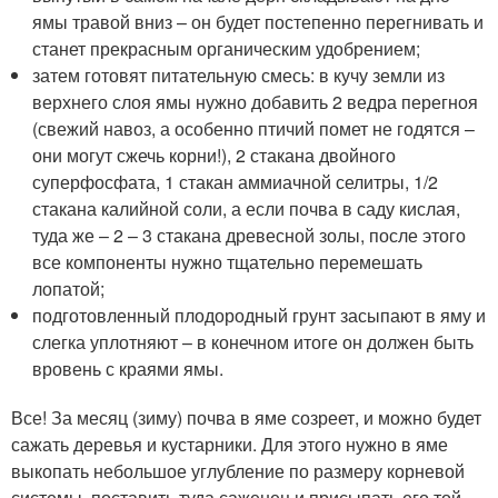
ямы травой вниз – он будет постепенно перегнивать и
станет прекрасным органическим удобрением;
затем готовят питательную смесь: в кучу земли из
верхнего слоя ямы нужно добавить 2 ведра перегноя
(свежий навоз, а особенно птичий помет не годятся –
они могут сжечь корни!), 2 стакана двойного
суперфосфата, 1 стакан аммиачной селитры, 1/2
стакана калийной соли, а если почва в саду кислая,
туда же – 2 – 3 стакана древесной золы, после этого
все компоненты нужно тщательно перемешать
лопатой;
подготовленный плодородный грунт засыпают в яму и
слегка уплотняют – в конечном итоге он должен быть
вровень с краями ямы.
Все! За месяц (зиму) почва в яме созреет, и можно будет
сажать деревья и кустарники. Для этого нужно в яме
выкопать небольшое углубление по размеру корневой
системы, поставить туда саженец и присыпать его той