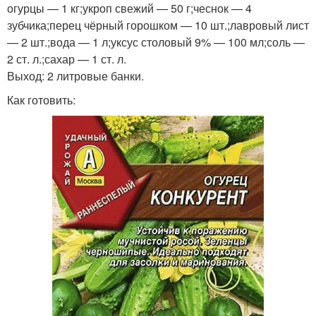
огурцы — 1 кг;укроп свежий — 50 г;чеснок — 4
зубчика;перец чёрный горошком — 10 шт.;лавровый лист
— 2 шт.;вода — 1 л;уксус столовый 9% — 100 мл;соль —
2 ст. л.;сахар — 1 ст. л.
Выход: 2 литровые банки.
Как готовить: