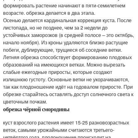
формировать растение начинают в пяти-семилетнем
возрасте. обрезка делается в два этапа.
Осенью делается кардинальная коррекция куста. После
листопада, но не позднее, чем за 2 недели до
устойчивых заморозков (в средней полосе – это октябрь,
начало ноября). Из кроны удаляются близко растущие
побеги, дублирующие, трущиеся об соседние ветки.
Летняя обрезка способствует формированию плодовых
образований на имеющихся ветках. Можно вырезать
слабые ежегодные приросты, которые создают
излишнюю густоту. Основные ветки не укорачиваются,
так как плодоношение идёт на годовалом приросте. При
обрезке старайтесь оставлять доступ солнечного света к
цветочным почкам.
обрезка чёрной смородины
куст взрослого растения имеет 15-25 разновозрастных
веток, самыми урожайными считаются третьего-
четвёртого года. плодоношение происходит на