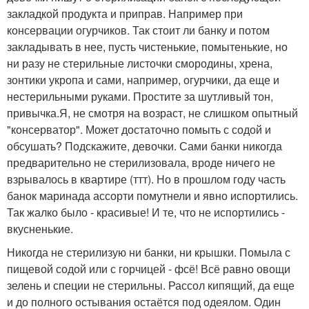
закладкой продукта и приправ. Например при
консервации огурчиков. Так стоит ли банку и потом
закладывать в нее, пусть чистенькие, помытенькие, но
ни разу не стерильные листочки смородины, хрена,
зонтики укропа и сами, например, огурчики, да еще и
нестерильными руками. Простите за шутливый тон,
привычка.Я, не смотря на возраст, не слишком опытный
"консерватор". Может достаточно помыть с содой и
обсушать? Подскажите, девочки. Сами банки никогда
предварительно не стерилизовала, вроде ничего не
взрывалось в квартире (ттт). Но в прошлом году часть
банок маринада ассорти помутнели и явно испортились.
Так жалко было - красивые! И те, что не испортились -
вкусненькие.
Никогда не стерилизую ни банки, ни крышки. Помыла с
пищевой содой или с горчицей - фсё! Всё равно овощи
зелень и специи не стерильны. Рассол кипящий, да еще
и до полного остывания остаётся под одеялом. Один