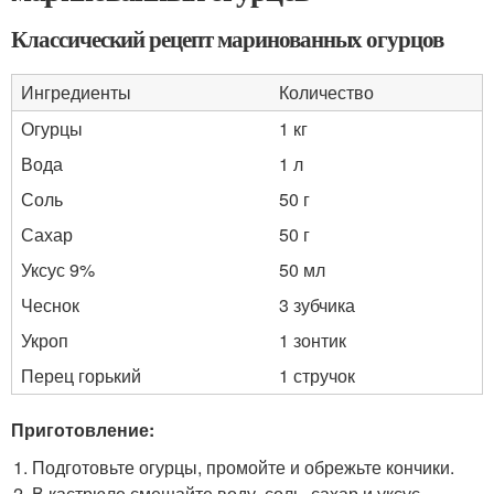
Классический рецепт маринованных огурцов
Ингредиенты
Количество
Огурцы
1 кг
Вода
1 л
Соль
50 г
Сахар
50 г
Уксус 9%
50 мл
Чеснок
3 зубчика
Укроп
1 зонтик
Перец горький
1 стручок
Приготовление:
Подготовьте огурцы, промойте и обрежьте кончики.
В кастрюле смешайте воду, соль, сахар и уксус.