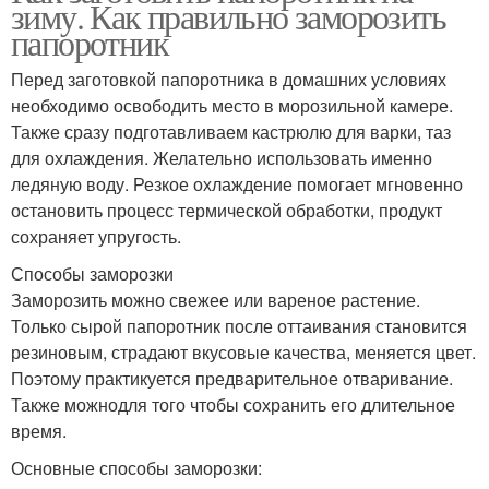
зиму. Как правильно заморозить
папоротник
Заготовки с
Борщ на зиму
пошаговыми фото
Перед заготовкой папоротника в домашних условиях
необходимо освободить место в морозильной камере.
Также сразу подготавливаем кастрюлю для варки, таз
для охлаждения. Желательно использовать именно
Любимая заготовка
Заготовка для борща
ледяную воду. Резкое охлаждение помогает мгновенно
остановить процесс термической обработки, продукт
сохраняет упругость.
Способы заморозки
Картошка на зиму
Заморозить можно свежее или вареное растение.
Только сырой папоротник после оттаивания становится
резиновым, страдают вкусовые качества, меняется цвет.
Поэтому практикуется предварительное отваривание.
Также можнодля того чтобы сохранить его длительное
время.
Основные способы заморозки: