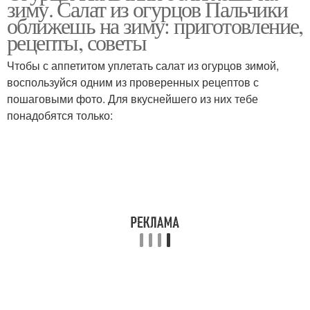
зиму. Салат из огурцов Пальчики
оближешь на зиму: приготовление,
рецепты, советы
Чтобы с аппетитом уплетать салат из огурцов зимой,
Томаты на зиму
Воздух на зиму
воспользуйся одним из проверенных рецептов с
пошаговыми фото. Для вкуснейшего из них тебе
понадобятся только:
Огурцы на зиму
Перец на зиму
Заготовки из перца
Рецепт на зиму
Оригинальные
Заготовки на зиму
заготовки