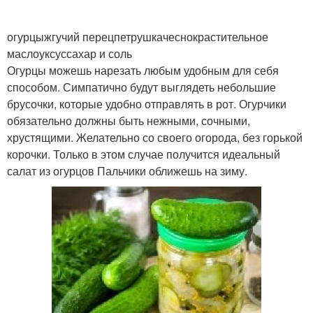
огурцыжгучий перецпетрушкачеснокрастительное
маслоуксуссахар и соль
Зимняя заготовка
Дольки на зиму
Огурцы можешь нарезать любым удобным для себя
способом. Симпатично будут выглядеть небольшие
брусочки, которые удобно отправлять в рот. Огурчики
обязательно должны быть нежными, сочными,
Кусочки на зиму
Груши на зиму
хрустящими. Желательно со своего огорода, без горькой
корочки. Только в этом случае получится идеальный
салат из огурцов Пальчики оближешь на зиму.
Заготовки из груш
Заготовки из груши
Груша на зиму
Маслята на зиму