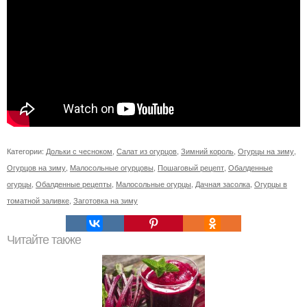
Категории:
Дольки с чесноком
,
Салат из огурцов
,
Зимний король
,
Огурцы на зиму
,
Огурцов на зиму
,
Малосольные огурцовы
,
Пошаговый рецепт
,
Обалденные
огурцы
,
Обалденные рецепты
,
Малосольные огурцы
,
Дачная засолка
,
Огурцы в
томатной заливке
,
Заготовка на зиму
Читайте также