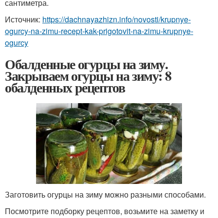
сантиметра.
Источник:
https://dachnayazhizn.info/novosti/krupnye-
ogurcy-na-zimu-recept-kak-prigotovit-na-zimu-krupnye-
ogurcy
Обалденные огурцы на зиму.
Закрываем огурцы на зиму: 8
обалденных рецептов
Заготовить огурцы на зиму можно разными способами.
Посмотрите подборку рецептов, возьмите на заметку и