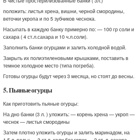
В чистые простерилизованные банки ( 3л.)
положить: листья хрена, вишни, черной смородины,
веточки укропа и по 5 зубчиков чеснока.
Насыпать в каждую банку примерно по: — 100 гр соли и
сахара ( 4 ст.л.сахара и 10 ч.л.соли).
Заполнить банки огурцами и залить холодной водой.
Закрыть их полиэтиленовыми крышками, поставить в
темное холодное место (типа погреба).
Готовы огурцы будут через 3 месяца, но стоят до весны.
5. Пьяные огурцы
Как приготовить пьяные огурцы:
На дно банки (3 л. ) уложить: — корень хрена — укроп —
чеснок — листья смородины
Затем плотно уложить огурцы и залить маринадом, на
1,5 л. воды: — 3 ст.л. соли без горки — 2 ст .л. сахара —