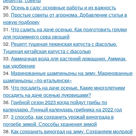
рецепты, советы
29.
Осень в саду: основные работы и их важность
30.
Простые советы от агронома. Добавление статьи в
новую подборку
31.
Что садить на даче осенью. Как подготовить грядки
для подзимнего сева овощей
32.
Рецепт тушеная пекинская капуста с фасолью.
Тушеная китайская капуста с фасолью
33.
Аммиачная вода для растений домашних. Аммиак,
как удобрение
34.
Маринованные шампиньоны на зиму. Маринованные
шампиньоны «по-итальянски»
35.
Что посадить на даче осенью. Какие многолетники
посадить на даче осенью луковицами?
36.
Грибной сезон 2023 когда пойдут грибы по
календарю. Лунный календарь грибника на 2022 год
37.
3 способа, как сохранить урожай винограда в
погребе зимой. Способы хранения зимой
38.
Как сохранить виноград на зиму. Сохраняем молодой