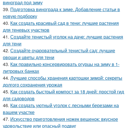
виноград под зиму
39.
Подготовка винограда к зиме. Добавление статьи в
новую подборку
40.
Как создать красивый сад в тени: лучшие растения
для теневых участков
41.
Создайте тенистый уголок на даче: лучшие растения
для тени
42.
Создайте очаровательный тенистый сад: лучшие
овощи и цветы для тени
43.
Как правильно консервировать огурцы на зиму в 1-
литровых банках
44.
Лучшие способы хранения картошки зимой: секреты
долгого сохранения урожая
45.
Как создать быстрый компост за 18 дней: простой гид
для садоводов
46.
Как создать уютный уголок с лесными березами на
вашем участке
47.
Искусство приготовления ножек вешенок: вкусное
удовольствие или опасный подвиг