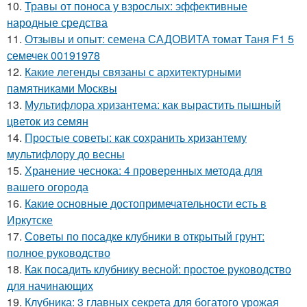
10.
Травы от поноса у взрослых: эффективные
народные средства
11.
Отзывы и опыт: семена САДОВИТА томат Таня F1 5
семечек 00191978
12.
Какие легенды связаны с архитектурными
памятниками Москвы
13.
Мультифлора хризантема: как вырастить пышный
цветок из семян
14.
Простые советы: как сохранить хризантему
мультифлору до весны
15.
Хранение чеснока: 4 проверенных метода для
вашего огорода
16.
Какие основные достопримечательности есть в
Иркутске
17.
Советы по посадке клубники в открытый грунт:
полное руководство
18.
Как посадить клубнику весной: простое руководство
для начинающих
19.
Клубника: 3 главных секрета для богатого урожая