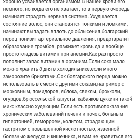
хорошо усваивается организмом.В нашей крови его
немного, но когда его не хватает, то в первую очередь
начинает страдать нервная система. Ухудшается
состояние волос, они становятся тонкими и ломкими,
начинают выпадать вплоть до облысения,болгарский
перец понизит артериальное давления, предотвратит
образование тромбов, разжижет кровь да и вообще
просто кладезь витамин при анемии.Как раз просто
пополнит запас витамин в организм.Если сока мало
можно хранить 3 дня в холодильнике,если много
заморозите брикетами.Сок болгарского перца можно
использовать в смеси с другими соками,например с
морковным, помидоров, яблока, свеклы, брокколи,
огурцов,брюссельской капусты, кабачков цуккини такой
микс классно худеющим.Если есть противопоказания
хронических заболеваний печени и почек, больным
гипертонией, геморроем, колитом, страдающим
гастритом с повышенной кислотностью, язвенной
болезнью желудка и кишечника, и вам не нравиться его