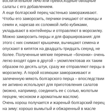
восхитительное лечо или превосходные овощные
салаты с его добавлением.
А еще болгарский перец частенько замораживают.
Чтобы его заморозить, перчики очищают от кожицы и
семян и, нарезав их соломкой либо кубиками,
укладывают в контейнеры и отправляют в морозилку.
Можно заморозить перцы и для фарширования: для
этого с них снимают крышечки, вычищают семена и
опускают в кипяток на двадцать-тридцать секунд, не
более. Полученные мягкие перечные «бочонки» очень
легко входят один в другой – укомплектовав их таким
образом по десять штук, сразу же отправляют перцы в
морозилку. А порой хозяюшки замораживают и
запеченную мякоть болгарского перца – впоследствии
ее активно используют для приготовления салатов
(можно, например, соединить ее с солью, молотым
перцем, чесноком и ароматным маслом).
Очень хорош получается и жареный болгарский перец
на зиму: хорошо вымытый и обжаренный в масле