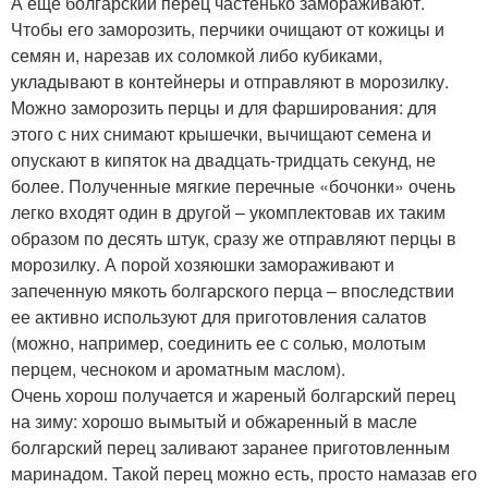
А еще болгарский перец частенько замораживают.
Чтобы его заморозить, перчики очищают от кожицы и
семян и, нарезав их соломкой либо кубиками,
укладывают в контейнеры и отправляют в морозилку.
Можно заморозить перцы и для фарширования: для
этого с них снимают крышечки, вычищают семена и
опускают в кипяток на двадцать-тридцать секунд, не
более. Полученные мягкие перечные «бочонки» очень
легко входят один в другой – укомплектовав их таким
образом по десять штук, сразу же отправляют перцы в
морозилку. А порой хозяюшки замораживают и
запеченную мякоть болгарского перца – впоследствии
ее активно используют для приготовления салатов
(можно, например, соединить ее с солью, молотым
перцем, чесноком и ароматным маслом).
Очень хорош получается и жареный болгарский перец
на зиму: хорошо вымытый и обжаренный в масле
болгарский перец заливают заранее приготовленным
маринадом. Такой перец можно есть, просто намазав его