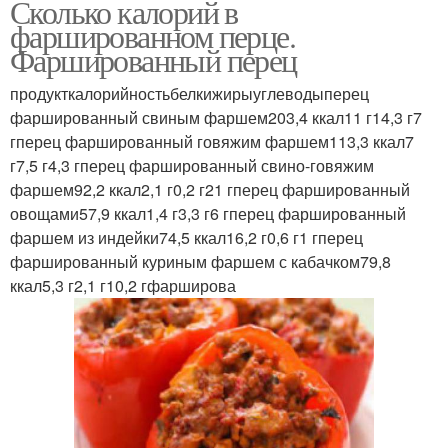
Сколько калорий в
фаршированном перце.
Фаршированный перец
продукткалорийностьбелкижирыуглеводыперец
фаршированный свиным фаршем203,4 ккал11 г14,3 г7
гперец фаршированный говяжим фаршем113,3 ккал7
г7,5 г4,3 гперец фаршированный свино-говяжим
фаршем92,2 ккал2,1 г0,2 г21 гперец фаршированный
овощами57,9 ккал1,4 г3,3 г6 гперец фаршированный
фаршем из индейки74,5 ккал16,2 г0,6 г1 гперец
фаршированный куриным фаршем с кабачком79,8
ккал5,3 г2,1 г10,2 гфарширова