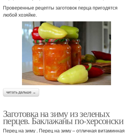
Проверенные рецепты заготовок перца пригодятся
любой хозяйке.
Фаршированный
Хе в фаршированном
творог
перце
Перец на пару
Перцы в теплице
Перец в морозилке
Острый перец
читать дальше →
Заготовка на зиму из зеленых
Перцы в домашних
Перец для семян
перцев. Баклажаны по-херсонски
условиях
Перец на зиму . Перец на зиму – отличная витаминная