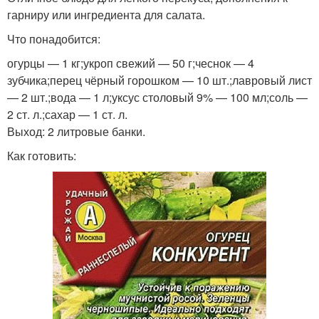
гарниру или ингредиента для салата.
Что понадобится:
огурцы — 1 кг;укроп свежий — 50 г;чеснок — 4
зубчика;перец чёрный горошком — 10 шт.;лавровый лист
— 2 шт.;вода — 1 л;уксус столовый 9% — 100 мл;соль —
2 ст. л.;сахар — 1 ст. л.
Выход: 2 литровые банки.
Как готовить: