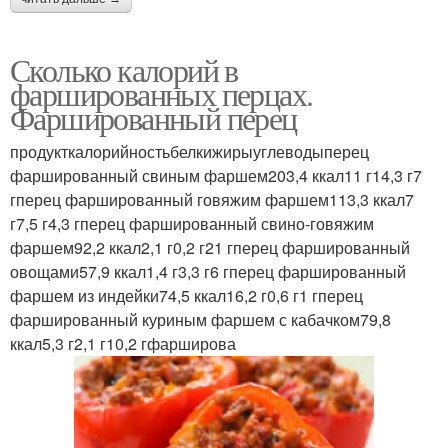
Сколько калорий в
фаршированных перцах.
Фаршированный перец
продукткалорийностьбелкижирыуглеводыперец
фаршированный свиным фаршем203,4 ккал11 г14,3 г7
гперец фаршированный говяжим фаршем113,3 ккал7
г7,5 г4,3 гперец фаршированный свино-говяжим
фаршем92,2 ккал2,1 г0,2 г21 гперец фаршированный
овощами57,9 ккал1,4 г3,3 г6 гперец фаршированный
фаршем из индейки74,5 ккал16,2 г0,6 г1 гперец
фаршированный куриным фаршем с кабачком79,8
ккал5,3 г2,1 г10,2 гфарширова