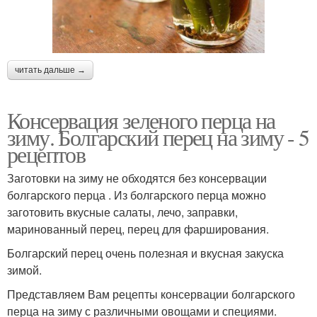
Низкокалорийный
Фаршированный фарш
перец
читать дальше →
Консервация зеленого перца на
зиму. Болгарский перец на зиму - 5
Перец в мультиварке
Фаршированные перцы
рецептов
Заготовки на зиму не обходятся без консервации
болгарского перца . Из болгарского перца можно
Калории в
заготовить вкусные салаты, лечо, заправки,
фаршированных
Фаршированный овощ
маринованный перец, перец для фарширования.
перцах
Болгарский перец очень полезная и вкусная закуска
зимой.
Макроэлементы в перец
Витамины в перец
Представляем Вам рецепты консервации болгарского
перца на зиму с различными овощами и специями.