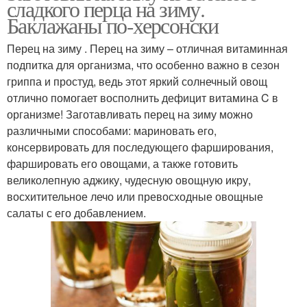
сладкого перца на зиму.
масле
Баклажаны по-херсонски
Перец на зиму . Перец на зиму – отличная витаминная
Салат из зеленого
подпитка для организма, что особенно важно в сезон
Перец в томатном соке
перца
гриппа и простуд, ведь этот яркий солнечный овощ
отлично помогает восполнить дефицит витамина C в
организме! Заготавливать перец на зиму можно
различными способами: мариновать его,
Консервированный
Болгарские перцы
консервировать для последующего фарширования,
перец
фаршировать его овощами, а также готовить
великолепную аджику, чудесную овощную икру,
восхитительное лечо или превосходные овощные
Калории в
салаты с его добавлением.
Сладкий перец
фаршированном перце
Перец с мясом
Фаршированный рис