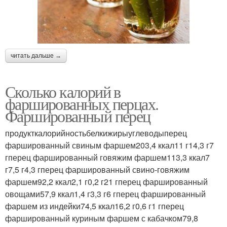
читать дальше →
Сколько калорий в
фаршированных перцах.
Фаршированный перец
продукткалорийностьбелкижирыуглеводыперец
фаршированный свиным фаршем203,4 ккал11 г14,3 г7
гперец фаршированный говяжим фаршем113,3 ккал7
г7,5 г4,3 гперец фаршированный свино-говяжим
фаршем92,2 ккал2,1 г0,2 г21 гперец фаршированный
овощами57,9 ккал1,4 г3,3 г6 гперец фаршированный
фаршем из индейки74,5 ккал16,2 г0,6 г1 гперец
фаршированный куриным фаршем с кабачком79,8