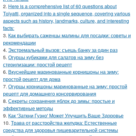
2.
Here is a comprehensive list of 60 questions about
Tolyatti, organized into a single sequence, covering various
aspects such as history, landmarks, culture, and interesting
facts:
3.
Как выбирать саженцы малины для посадки: советы и
рекомендации
4.
Экстремальный вызов: съешь банку за один раз
5.
Огурцы кубиками для салатов на зиму без
стерилизации: простой рецепт
6.
Вкуснейшие маринованные корнишоны на зиму:
простой рецепт для дома
7.
Огурцы корнишоны маринованные на зиму: простой
рецепт для домашнего консервирования
8.
Секреты сохранения яблок до зимы: простые и
эффективные методы
9.
Как 'Заткни Гузно' Может Улучшить Ваше Здоровье
10.
Трава от расстройства желудка: Естественные
средства для здоровья пищеварительной системы