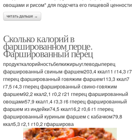
овощами и рисом" для подсчета его пищевой ценности
читать дальше →
Сколько калорий в
фаршированном перце.
Фаршированный перец
продукткалорийностьбелкижирыуглеводыперец
фаршированный свиным фаршем203,4 ккал11 г14,3 г7
гперец фаршированный говяжим фаршем113,3 ккал7
г7,5 г4,3 гперец фаршированный свино-говяжим
фаршем92,2 ккал2,1 г0,2 г21 гперец фаршированный
овощами57,9 ккал1,4 г3,3 г6 гперец фаршированный
фаршем из индейки74,5 ккал16,2 г0,6 г1 гперец
фаршированный куриным фаршем с кабачком79,8
ккал5,3 г2,1 г10,2 гфарширова