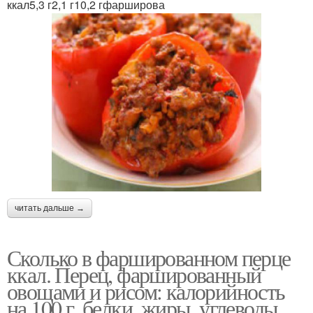
ккал5,3 г2,1 г10,2 гфарширова
читать дальше →
Сколько в фаршированном перце
ккал. Перец, фаршированный
овощами и рисом: калорийность
на 100 г, белки, жиры, углеводы