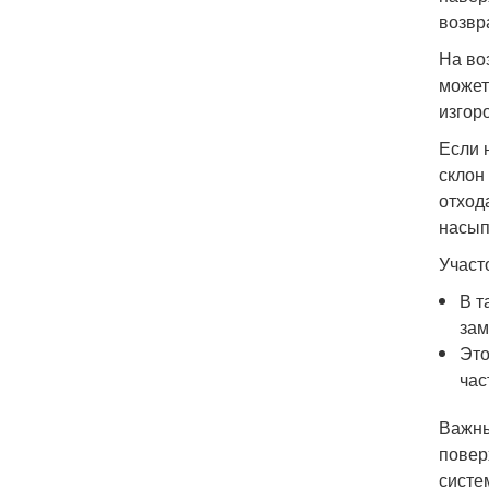
возвр
На во
может
изгор
Если 
склон
отход
насып
Участ
В т
зам
Это
час
Важны
повер
систе