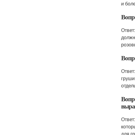
и бол
Вопро
Ответ
должн
розов
Вопр
Ответ
груши
отдел
Вопр
выра
Ответ
котор
для г