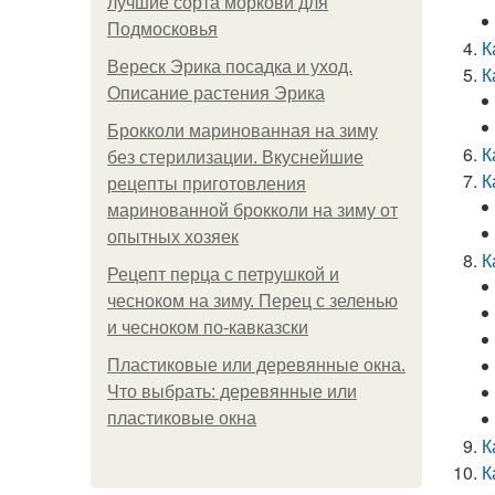
лучшие сорта моркови для
Подмосковья
К
Вереск Эрика посадка и уход.
К
Описание растения Эрика
Брокколи маринованная на зиму
К
без стерилизации. Вкуснейшие
К
рецепты приготовления
маринованной брокколи на зиму от
опытных хозяек
К
Рецепт перца с петрушкой и
чесноком на зиму. Перец с зеленью
и чесноком по-кавказски
Пластиковые или деревянные окна.
Что выбрать: деревянные или
пластиковые окна
К
К