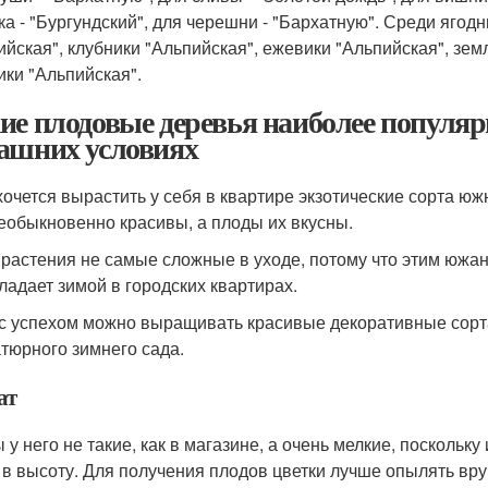
ка - "Бургундский", для черешни - "Бархатную". Среди яго
ийская", клубники "Альпийская", ежевики "Альпийская", зем
ики "Альпийская".
ие плодовые деревья наиболее популя
ашних условиях
хочется вырастить у себя в квартире экзотические сорта юж
еобыкновенно красивы, а плоды их вкусны.
 растения не самые сложные в уходе, потому что этим южан
ладает зимой в городских квартирах.
с успехом можно выращивать красивые декоративные сорта
тюрного зимнего сада.
ат
 у него не такие, как в магазине, а очень мелкие, поскольк
 в высоту. Для получения плодов цветки лучше опылять вр