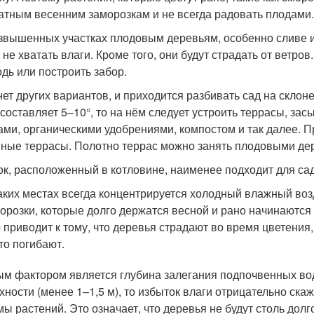
атным весенним заморозкам и не всегда радовать плодами.
звышенных участках плодовым деревьям, особенно сливе и 
 не хватать влаги. Кроме того, они будут страдать от ветр
одь или построить забор.
нет других вариантов, и приходится разбивать сад на склоне
 составляет 5–10°, то на нём следует устроить террасы, з
ами, органическими удобрениями, компостом и так далее. 
ные террасы. Полотно террас можно занять плодовыми дере
ок, расположенный в котловине, наименее подходит для сад
аких местах всегда концентрируется холодный влажный во
орозки, которые долго держатся весной и рано начинаются
 приводит к тому, что деревья страдают во время цветения,
то погибают.
м фактором является глубина залегания подпочвенных вод.
хности (менее 1–1,5 м), то избыток влаги отрицательно ска
мы растений. Это означает, что деревья не будут столь дол