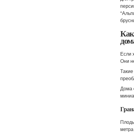
перси
"Альп
брусн
Как
дом
Если 
Они н
Такие
преоб
Дома 
миниа
Гран
Плоды
метра