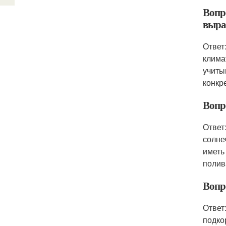
Вопр
выра
Ответ
клима
учиты
конкр
Вопр
Ответ
солне
иметь
полив
Вопр
Ответ
подко