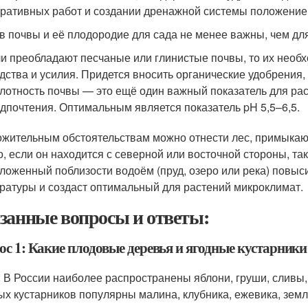
ративных работ и создании дренажной системы положение
в почвы и её плодородие для сада не менее важны, чем для
и преобладают песчаные или глинистые почвы, то их необх
дства и усилия. Придется вносить органические удобрения, 
лотность почвы — это ещё один важный показатель для рас
дпочтения. Оптимальным является показатель pH 5,5–6,5.
ожительным обстоятельствам можно отнести лес, примыкаю
о, если он находится с северной или восточной стороны, так
ложенный поблизости водоём (пруд, озеро или река) повыси
ратуры и создаст оптимальный для растений микроклимат.
занные вопросы и ответы:
ос 1: Какие плодовые деревья и ягодные кустарники
: В России наиболее распространены яблони, груши, сливы,
ых кустарников популярны малина, клубника, ежевика, земл