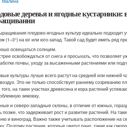
Малина
довые деревья и ягодные кустарники: вс
ащивании
ыращивания плодово-ягодных культур идеально подходит 
ом (1–3°) на юг или юго-запад. Такой сад будет иметь ряд п
ошо освещаться солнцем.
трее освобождаться от снега и просыхать, что позволяет у
аботке почвы, уходу за высаженными растениями или подго
вые культуры лучше всего растут на средней или нижней ча
 воздух. Это не только способствует раннему созреванию п
 того, на таких участках древесина и кора растений успева
облемную зимовку.
ные и северо-западные склоны, в отличие от южных, гораз
ь позже, что задерживает рост и развитие растений. На так
ню и виноград. Важно также учитывать расположение на скл
ху. Поэтому растения, которые цветут рано, такие как смор