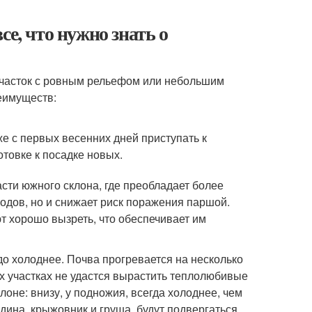
е, что нужно знать о
участок с ровным рельефом или небольшим
реимуществ:
же с первых весенних дней приступать к
товке к посадке новых.
сти южного склона, где преобладает более
лодов, но и снижает риск поражения паршой.
ют хорошо вызреть, что обеспечивает им
до холоднее. Почва прогревается на несколько
их участках не удастся вырастить теплолюбивые
оне: внизу, у подножия, всегда холоднее, чем
одина, крыжовник и груша, будут подвергаться