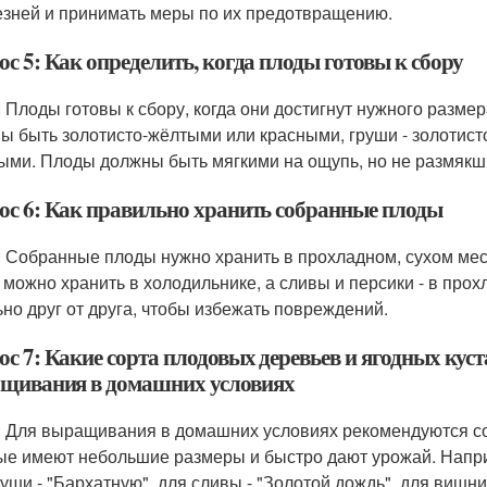
езней и принимать меры по их предотвращению.
с 5: Как определить, когда плоды готовы к сбору
: Плоды готовы к сбору, когда они достигнут нужного размер
ы быть золотисто-жёлтыми или красными, груши - золотист
ыми. Плоды должны быть мягкими на ощупь, но не размякш
ос 6: Как правильно хранить собранные плоды
: Собранные плоды нужно хранить в прохладном, сухом мест
 можно хранить в холодильнике, а сливы и персики - в пр
ьно друг от друга, чтобы избежать повреждений.
ос 7: Какие сорта плодовых деревьев и ягодных кус
щивания в домашних условиях
: Для выращивания в домашних условиях рекомендуются со
ые имеют небольшие размеры и быстро дают урожай. Наприм
руши - "Бархатную", для сливы - "Золотой дождь", для вишни 