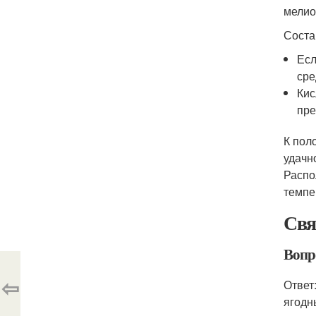
мелио
Соста
Есл
сре
Кис
пре
К пол
удачн
Распо
темпе
Свя
Вопр
⇦
Ответ
ягодн