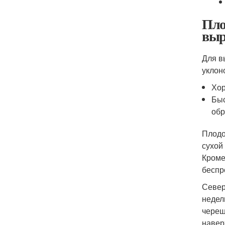
Пло
выр
Для в
уклон
Хор
Быс
обр
Плодо
сухой
Кроме
беспр
Север
недел
череш
навер