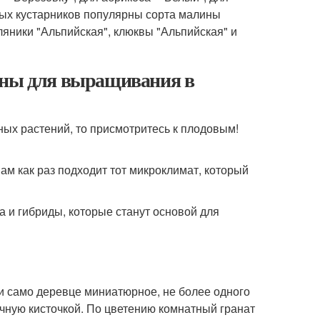
дных кустарников популярны сорта малины
ляники "Альпийская", клюквы "Альпийская" и
рны для выращивания в
ных растений, то присмотритесь к плодовым!
ам как раз подходит тот микроклимат, который
 и гибриды, которые станут основой для
у и само деревце миниатюрное, не более одного
учную кисточкой. По цветению комнатный гранат