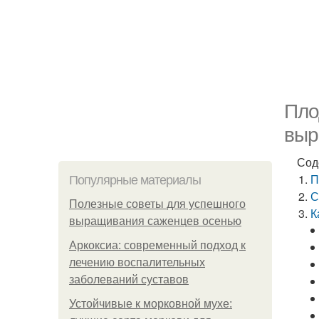
Пло
выр
Сод
П
Популярные материалы
С
Полезные советы для успешного
К
выращивания саженцев осенью
Аркоксиа: современный подход к
лечению воспалительных
заболеваний суставов
Устойчивые к морковной мухе: