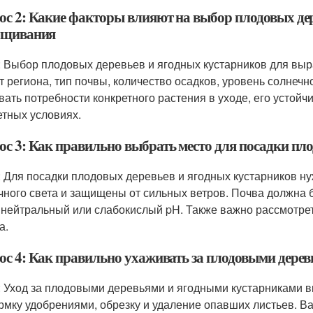
ос 2: Какие факторы влияют на выбор плодовых дер
щивания
: Выбор плодовых деревьев и ягодных кустарников для выра
т региона, тип почвы, количество осадков, уровень солнечн
вать потребности конкретного растения в уходе, его устойч
етных условиях.
ос 3: Как правильно выбрать место для посадки пл
: Для посадки плодовых деревьев и ягодных кустарников ну
чного света и защищены от сильных ветров. Почва должна
 нейтральный или слабокислый pH. Также важно рассмотрет
а.
ос 4: Как правильно ухаживать за плодовыми дере
: Уход за плодовыми деревьями и ягодными кустарниками в
рмку удобрениями, обрезку и удаление опавших листьев. В