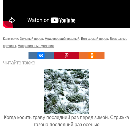
Категории:
Зеленый перец
,
Недозревший красный
,
Болгарский перец
,
Возможные
причины
,
Неправильные условия
Читайте также
Когда косить траву последний раз перед зимой. Стрижка
газона последний раз осенью