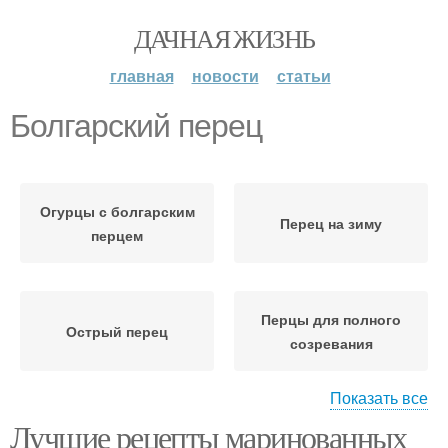
ДАЧНАЯ ЖИЗНЬ
главная
новости
статьи
Болгарский перец
Огурцы с болгарским
Перец на зиму
перцем
Перцы для полного
Острый перец
созревания
Показать все
Лучшие рецепты маринованных
Перец в теплице
Перцы во время