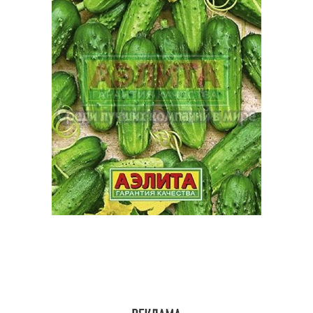
Перец в чесночном
Перец с морковью
маринаде
Закуска из запеченного
Перцы в масле
перца
Салат из зеленого
Заготовки из зеленого
перца
перца
Салат из перца
Зеленые перцы