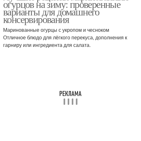
огурцов на зиму: проверенные
варианты для домашнего
консервирования
Маринованные огурцы с укропом и чесноком
Перцы на кусту
Перцы в теплице
Отличное блюдо для лёгкого перекуса, дополнения к
гарниру или ингредиента для салата.
Перцы на кустах
Сладкий перец
Зеленый перец
Перец с чесноком
Перец в сладкой
Болгарские перцы
заливке