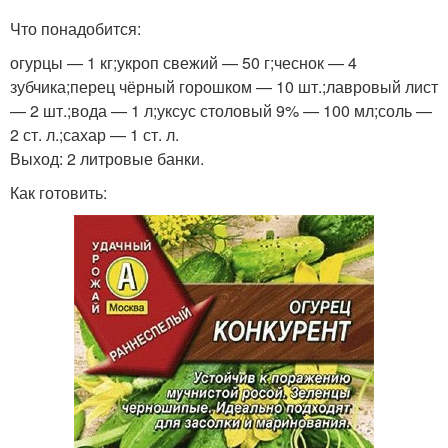
Что понадобится:
огурцы — 1 кг;укроп свежий — 50 г;чеснок — 4
Перец в масле
Фаршированный перец
зубчика;перец чёрный горошком — 10 шт.;лавровый лист
— 2 шт.;вода — 1 л;уксус столовый 9% — 100 мл;соль —
2 ст. л.;сахар — 1 ст. л.
Выход: 2 литровые банки.
Перец в растительном
Как готовить:
Заготовки из перца
масле
Перец для фаршировки
Перец в томатном соке
Перец в чесночной
Жареный перец
заливке