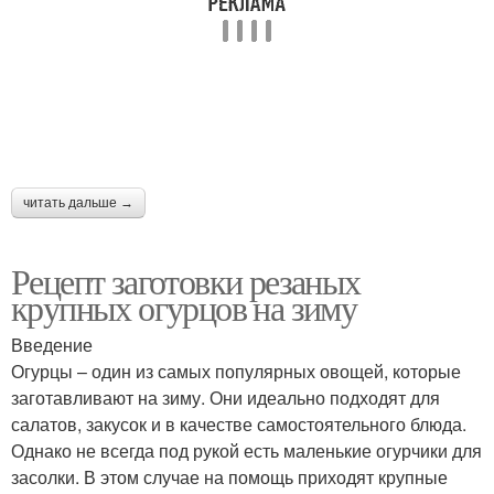
Перцы на зиму
Лечо из зеленого перца
Перец с томатной
Лечо из болгарского
пастой
перца
читать дальше →
Рецепт заготовки резаных
Перец в медовом
Перцы с чесноком
крупных огурцов на зиму
маринаде
Введение
Огурцы – один из самых популярных овощей, которые
заготавливают на зиму. Они идеально подходят для
Перец с медом
Закусочный перец
салатов, закусок и в качестве самостоятельного блюда.
Однако не всегда под рукой есть маленькие огурчики для
засолки. В этом случае на помощь приходят крупные