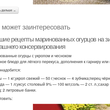
ь дальше →
 может заинтересовать
шие рецепты маринованных огурцов на з
ашнего консервирования
ованные огурцы с укропом и чесноком
ное блюдо для лёгкого перекуса, дополнения к гарниру или 
онадобится:
ы — 1 кг;укроп свежий — 50 г;чеснок — 4 зубчика;перец чё
да — 1 л;уксус столовый 9% — 100 мл;соль — 2 ст. л.;сахар —
: 2 литровые банки.
товить: