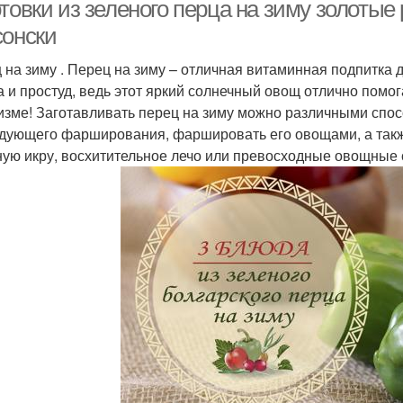
товки из зеленого перца на зиму золотые
сонски
 на зиму . Перец на зиму – отличная витаминная подпитка д
а и простуд, ведь этот яркий солнечный овощ отлично помо
изме! Заготавливать перец на зиму можно различными спос
дующего фарширования, фаршировать его овощами, а такж
ую икру, восхитительное лечо или превосходные овощные 