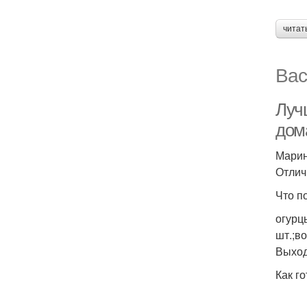
читат
Вас
Луч
дом
Марин
Отлич
Что п
огурц
шт.;во
Выход
Как го