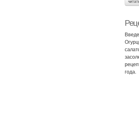
читат
Реце
Введ
Огурц
салат
засол
рецеп
года.