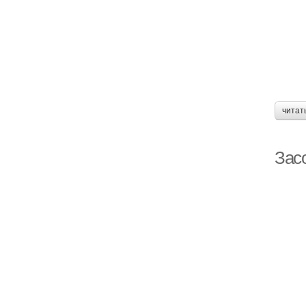
читат
Зас