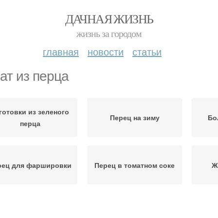
ДАЧНАЯ ЖИЗНЬ
жизнь за городом
главная
новости
статьи
ат из перца
готовки из зеленого
Перец на зиму
Бо
перца
рец для фаршировки
Перец в томатном соке
Ж
Перец с морковью