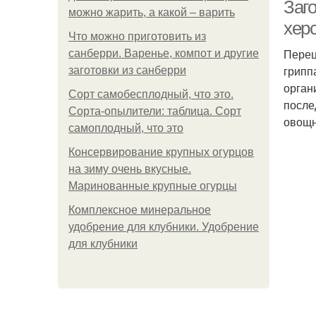
Заго
можно жарить, а какой – варить
хер
Что можно приготовить из
Перец
санберри. Варенье, компот и другие
грипп
заготовки из санберри
орган
Сорт самобесплодный, что это.
после
Сорта-опылители: таблица. Сорт
овощн
самоплодный, что это
Консервирование крупных огурцов
на зиму очень вкусные.
Маринованные крупные огурцы
Комплексное минеральное
удобрение для клубники. Удобрение
для клубники