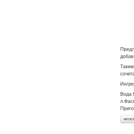
Предл
добав
Таким
сочет
Ингре
Вода 
л.Фас
Приго
читат