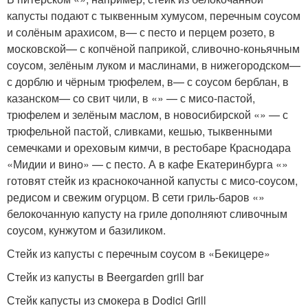
капусты подают с тыквенным хумусом, перечным соусом
и солёным арахисом, в— с песто и перцем розето, в
московской— с копчёной паприкой, сливочно-коньячным
соусом, зелёным луком и маслинами, в нижегородском—
с дорблю и чёрным трюфелем, в— с соусом берблан, в
казанском— со свит чили, в «» — с мисо-пастой,
трюфелем и зелёным маслом, в новосибирской «» — с
трюфельной пастой, сливками, кешью, тыквенными
семечками и ореховым кимчи, в рестобаре Краснодара
«Мидии и вино» — с песто. А в кафе Екатеринбурга «»
готовят стейк из краснокочанной капусты с мисо-соусом,
редисом и свежим огурцом. В сети гриль-баров «»
белокочанную капусту на гриле дополняют сливочным
соусом, кунжутом и базиликом.
Стейк из капусты с перечным соусом в «Бекицере»
Стейк из капусты в Beergarden grill bar
Стейк капусты из смокера в Dodici Grill