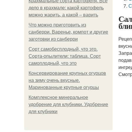
Крахмальные сорта картофеля. Все
С
дело в крахмале: какой картофель
можно жарить, а какой – варить
Сал
бли
Что можно приготовить из
санберри. Варенье, компот и другие
Рецеп
заготовки из санберри
вкусн
Сорт самобесплодный, что это.
Запра
Сорта-опылители: таблица. Сорт
подав
самоплодный, что это
ингре
Консервирование крупных огурцов
Смотр
на зиму очень вкусные.
Маринованные крупные огурцы
Комплексное минеральное
удобрение для клубники. Удобрение
для клубники