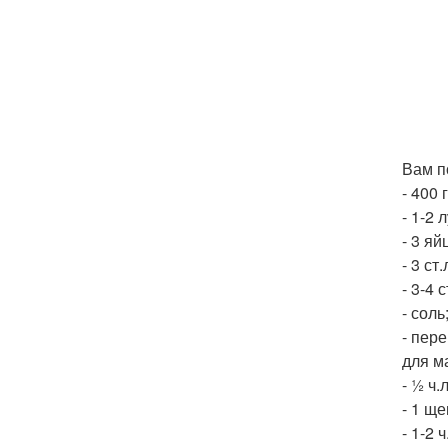
Вам п
- 400 
- 1-2 
- 3 яй
- 3 ст
- 3-4 
- соль
- пере
для м
- ½ ч.
- 1 ще
- 1-2 