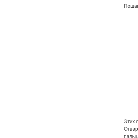
Пошаг
Этих 
Отвар
пальц