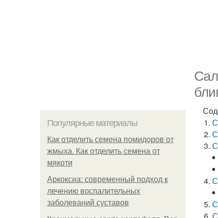
Сал
бли
Сод
С
Популярные материалы
С
Как отделить семена помидоров от
С
жмыха. Как отделить семена от
мякоти
Аркоксиа: современный подход к
С
лечению воспалительных
заболеваний суставов
С
С