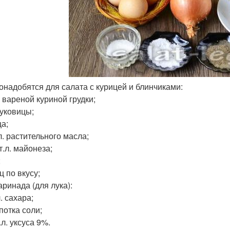
онадобятся для салата с курицей и блинчиками:
г вареной куриной грудки;
луковицы;
ца;
.л. растительного масла;
ст.л. майонеза;
;
ц по вкусу;
аринада (для лука):
л. сахара;
потка соли;
ч.л. уксуса 9%.