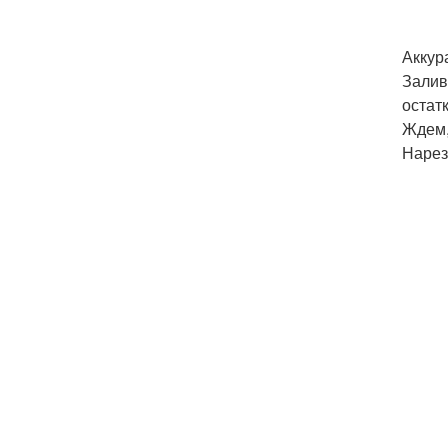
Аккур
Залив
остат
Ждем,
Нарез