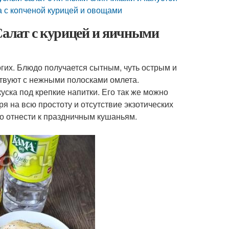
а с копченой курицей и овощами
Салат с курицей и яичными
гих. Блюдо получается сытным, чуть острым и
ствуют с нежными полосками омлета.
уска под крепкие напитки. Его так же можно
я на всю простоту и отсутствие экзотических
но отнести к праздничным кушаньям.