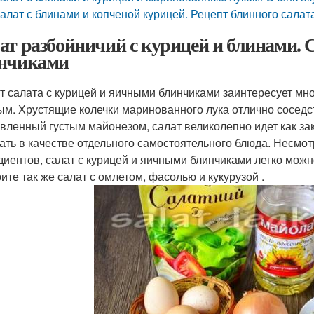
алат с блинами и копченой курицей. Рецепт блинного салат
ат разбойничий с курицей и блинами. 
нчиками
т салата с курицей и яичными блинчиками заинтересует мно
ым. Хрустящие колечки маринованного лука отлично сосед
вленный густым майонезом, салат великолепно идет как зак
ать в качестве отдельного самостоятельного блюда. Несмотр
диентов, салат с курицей и яичными блинчиками легко мож
ите так же салат с омлетом, фасолью и кукурузой .