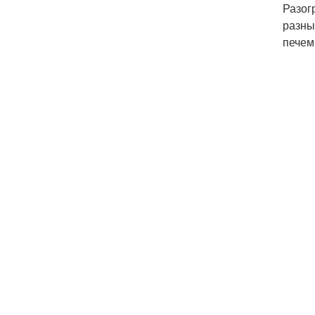
Разог
разны
печем