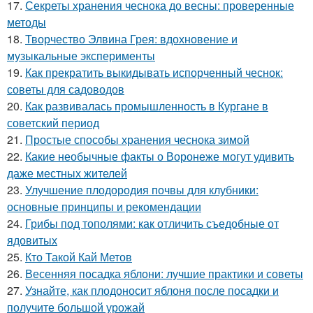
17.
Секреты хранения чеснока до весны: проверенные
методы
18.
Творчество Элвина Грея: вдохновение и
музыкальные эксперименты
19.
Как прекратить выкидывать испорченный чеснок:
советы для садоводов
20.
Как развивалась промышленность в Кургане в
советский период
21.
Простые способы хранения чеснока зимой
22.
Какие необычные факты о Воронеже могут удивить
даже местных жителей
23.
Улучшение плодородия почвы для клубники:
основные принципы и рекомендации
24.
Грибы под тополями: как отличить съедобные от
ядовитых
25.
Кто Такой Кай Метов
26.
Весенняя посадка яблони: лучшие практики и советы
27.
Узнайте, как плодоносит яблоня после посадки и
получите большой урожай