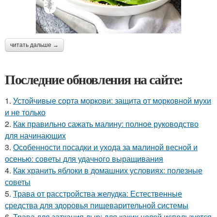
читать дальше →
Последние обновления на сайте:
1.
Устойчивые сорта моркови: защита от морковной мухи
и не только
2.
Как правильно сажать малину: полное руководство
для начинающих
3.
Особенности посадки и ухода за малиной весной и
осенью: советы для удачного выращивания
4.
Как хранить яблоки в домашних условиях: полезные
советы
5.
Трава от расстройства желудка: Естественные
средства для здоровья пищеварительной системы
6.
Трава для заткания дыр: для каких целей используется