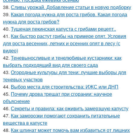
38.
Сливы урожай. Добавление статьи в новую подборку
39.
Какая погода нужна для роста грибов. Какая погода
нужна для роста грибов?
40.
Тушеная пекинская капуста с грибами рецепт..
41.
Как быстро растут грибы на примере опят. Условия
для роста весенних, летних и осенних опят в лесу (с
видео)
42.
Теневыносливые и тенелюбивые кустарники: как
выбрать подходящий вид для своего сада
43.
Огородные культуры для тени: лучшие выборы для
теневых участков
44.
Выбор места для строительства: ИЖС или ДНП
45.
Почему дрова трещат при сгорании: научное
объяснение
46.
Секреты и правила: как оживить замерзшую капусту
47.
Как заморозки помогают сохранить питательные
вещества в капусте
48.
Как шпинат может помочь вам избавиться от лишних