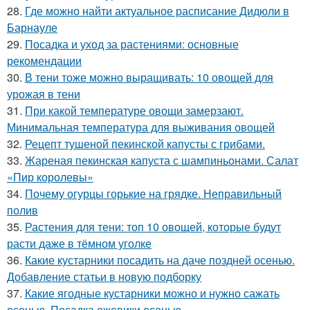
28.
Где можно найти актуальное расписание Дидюли в
Барнауле
29.
Посадка и уход за растениями: основные
рекомендации
30.
В тени тоже можно выращивать: 10 овощей для
урожая в тени
31.
При какой температуре овощи замерзают.
Минимальная температура для выживания овощей
32.
Рецепт тушеной пекинской капусты с грибами.
33.
Жареная пекинская капуста с шампиньонами. Салат
«Пир королевы»
34.
Почему огурцы горькие на грядке. Неправильный
полив
35.
Растения для тени: топ 10 овощей, которые будут
расти даже в тёмном уголке
36.
Какие кустарники посадить на даче поздней осенью.
Добавление статьи в новую подборку
37.
Какие ягодные кустарники можно и нужно сажать
осенью. Посадка ежевики осенью