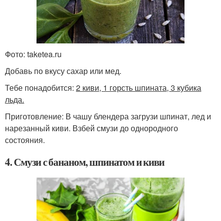
Фото: taketea.ru
Добавь по вкусу сахар или мед.
Тебе понадобится:
2 киви, 1 горсть шпината, 3 кубика
льда.
Приготовление: В чашу блендера загрузи шпинат, лед и
нарезанный киви. Взбей смузи до однородного
состояния.
4. Смузи с бананом, шпинатом и киви