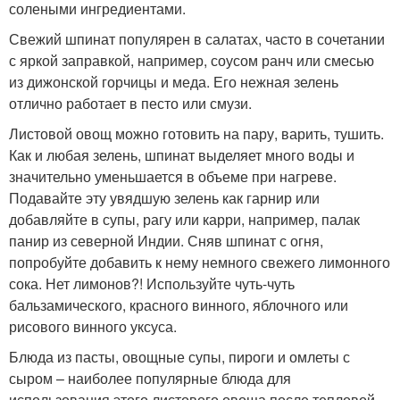
солеными ингредиентами.
Свежий шпинат популярен в салатах, часто в сочетании
с яркой заправкой, например, соусом ранч или смесью
из дижонской горчицы и меда. Его нежная зелень
отлично работает в песто или смузи.
Листовой овощ можно готовить на пару, варить, тушить.
Как и любая зелень, шпинат выделяет много воды и
значительно уменьшается в объеме при нагреве.
Подавайте эту увядшую зелень как гарнир или
добавляйте в супы, рагу или карри, например, палак
панир из северной Индии. Сняв шпинат с огня,
попробуйте добавить к нему немного свежего лимонного
сока. Нет лимонов?! Используйте чуть-чуть
бальзамического, красного винного, яблочного или
рисового винного уксуса.
Блюда из пасты, овощные супы, пироги и омлеты с
сыром – наиболее популярные блюда для
использования этого листового овоща после тепловой