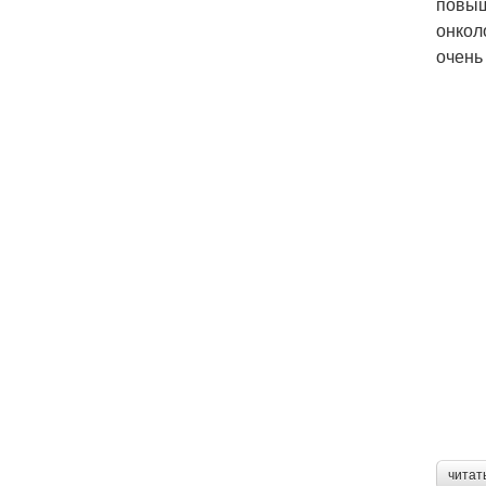
повыш
онкол
очень
читат