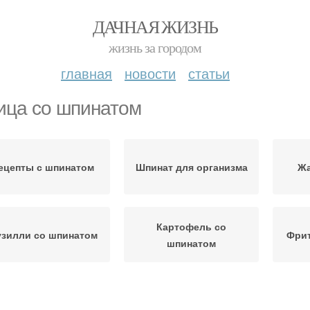
ДАЧНАЯ ЖИЗНЬ
жизнь за городом
главная
новости
статьи
ица со шпинатом
ецепты с шпинатом
Шпинат для организма
Жа
Картофель со
зилли со шпинатом
Фрит
шпинатом
Салат со шпинатом
Рецепты со шпинатом
Бл