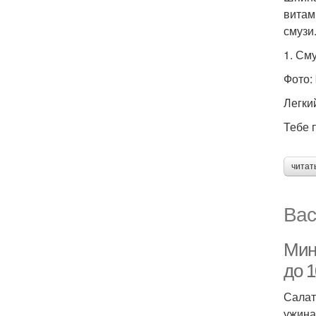
витам
смузи
1. См
Фото:
Легки
Тебе 
читат
Вас
Мин
до 1
Салат
ужина