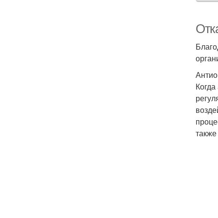
Отк
Благо
орган
Антио
Когда
регул
возде
проце
также