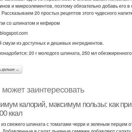
инов и микроэлементов, поэтому обязательно добавь его в 
. Рассказываем 20 простых рецептов этого чудесного напитк
узи со шпинатом и кефиром
 blogspot.com
й смузи из доступных и дешевых ингредиентов.
понадобится: 20 г молодого шпината, 250 мл обезжиренного
ь дальше →
 может заинтересовать
имум калорий, максимум пользы: как при
00 ккал
 из свежего шпината с томатами черри и зеленым перцем от
. Добавленные в салат льняные семечки добавляют салату 