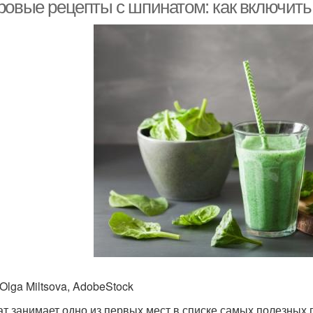
ровые рецепты с шпинатом: как включить 
Бланшированный
шпинат
Olga Miltsova, AdobeStock
т занимает одно из первых мест в списке самых полезных 