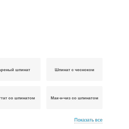
реный шпинат
Шпинат с чесноком
тат со шпинатом
Мак-н-чиз со шпинатом
Показать все
юда с шпинатом
Шпинат к заморозке