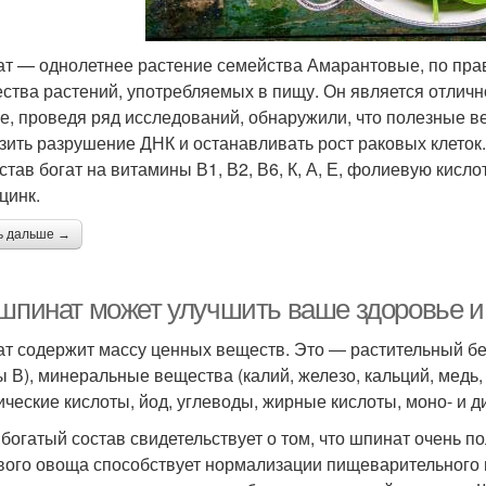
т — однолетнее растение семейства Амарантовые, по пра
ства растений, употребляемых в пищу. Он является отлич
е, проведя ряд исследований, обнаружили, что полезные в
зить разрушение ДНК и останавливать рост раковых клето
остав богат на витамины В1, В2, В6, К, А, Е, фолиевую кисл
цинк.
ь дальше →
 шпинат может улучшить ваше здоровье и
т содержит массу ценных веществ. Это ― растительный белок,
ы В), минеральные вещества (калий, железо, кальций, медь,
ические кислоты, йод, углеводы, жирные кислоты, моно- и 
 богатый состав свидетельствует о том, что шпинат очень п
вого овоща способствует нормализации пищеварительного п