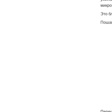
микро
Это б
Пошаг
Перец