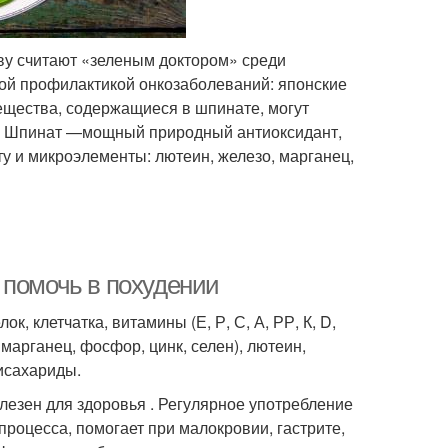
ву считают «зеленым доктором» среди
ной профилактикой онкозаболеваний: японские
ещества, содержащиеся в шпинате, могут
к. Шпинат —мощный природный антиоксидант,
оту и микроэлементы: лютеин, железо, марганец,
 помочь в похудении
 клетчатка, витамины (Е, Р, С, А, РР, К, D,
 марганец, фосфор, цинк, селен), лютеин,
дисахариды.
олезен для здоровья . Регулярное употребление
роцесса, помогает при малокровии, гастрите,