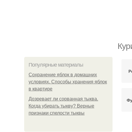
Кур
Популярные материалы
Р
Сохранение яблок в домашних
условиях. Способы хранения яблок
в квартире
Дозревает ли сорванная тыква.
Фу
Когда убирать тыкву? Верные
признаки спелости тыквы