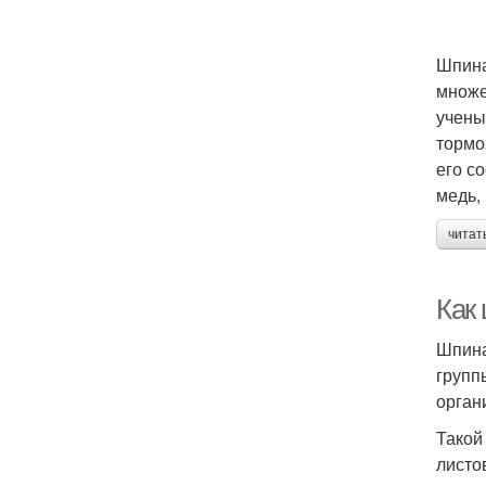
Шпина
множе
учены
тормо
его с
медь, 
читат
Как
Шпина
групп
орган
Такой
листо