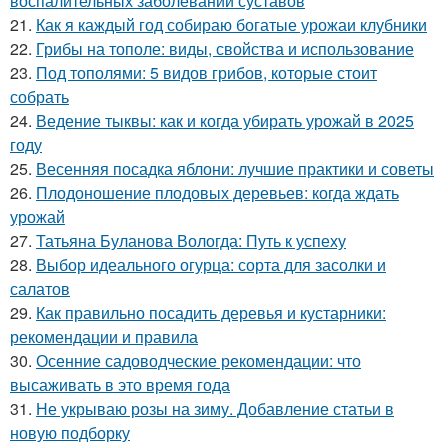
воспалительных заболеваний суставов
21.
Как я каждый год собираю богатые урожаи клубники
22.
Грибы на тополе: виды, свойства и использование
23.
Под тополями: 5 видов грибов, которые стоит
собрать
24.
Ведение тыквы: как и когда убирать урожай в 2025
году
25.
Весенняя посадка яблони: лучшие практики и советы
26.
Плодоношение плодовых деревьев: когда ждать
урожай
27.
Татьяна Буланова Вологда: Путь к успеху
28.
Выбор идеального огурца: сорта для засолки и
салатов
29.
Как правильно посадить деревья и кустарники:
рекомендации и правила
30.
Осенние садоводческие рекомендации: что
высаживать в это время года
31.
Не укрываю розы на зиму. Добавление статьи в
новую подборку