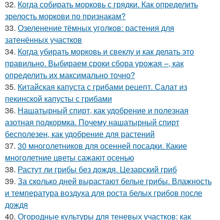
32.
Когда собирать морковь с грядки. Как определить
зрелость моркови по признакам?
33.
Озеленение тёмных уголков: растения для
затенённых участков
34.
Когда убирать морковь и свеклу и как делать это
правильно. Выбираем сроки сбора урожая –, как
определить их максимально точно?
35.
Китайская капуста с грибами рецепт. Салат из
пекинской капусты с грибами
36.
Нашатырный спирт, как удобрение и полезная
азотная подкормка. Почему нашатырный спирт
бесполезен, как удобрение для растений
37.
30 многолетников для осенней посадки. Какие
многолетние цветы сажают осенью
38.
Растут ли грибы без дождя. Цезарский гриб
39.
За сколько дней вырастают белые грибы. Влажность
и температура воздуха для роста белых грибов после
дождя
40.
Огородные культуры для теневых участков: как