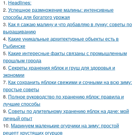
1.
Headlines:
2.
Успешное размножение малины: интенсивные
способы для богатого урожая
3.
Как я сажаю малину и что добавляю в лунку: советы по
выращиванию
4.
Какие уникальные архитектурные объекты есть в
Рыбинске
5.
Какие интересные факты связаны с промышленным
прошлым города
6.
Секреты хранения яблок и груш для здоровья и
экономии
7.
Как сохранить яблоки свежими и сочными на всю зиму:
простые советы
8.
Полное руководство по хранению яблок: правила и
лучшие способы
9.
Советы по длительному хранению яблок на даче: мой
личный опыт
10.
Маринуем маленькие огурчики на зиму: простой
рецепт хрустящих огурцов