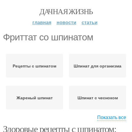
ДАЧНАЯ ЖИЗНЬ
главная
новости
статьи
Фриттат со шпинатом
Рецепты с шпинатом
Шпинат для организма
Жареный шпинат
Шпинат с чесноком
Показать все
Здоровые рецепты с шпинатом:
Фузилли со шпинатом
Курица со шпинатом