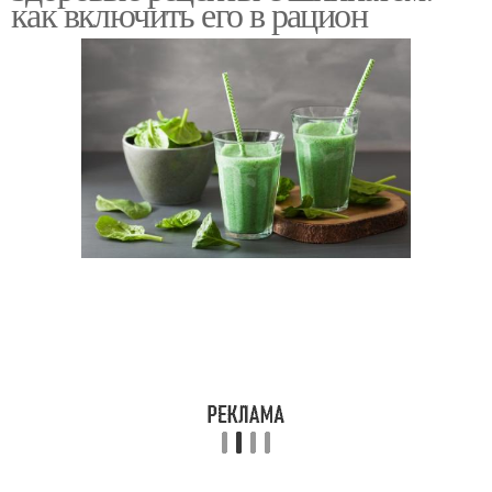
как включить его в рацион
Картофель со
Мак-н-чиз со шпинатом
шпинатом
Салат со шпинатом
Рецепты со шпинатом
Блюда с шпинатом
Шпинат к заморозке
Бланшированный
шпинат