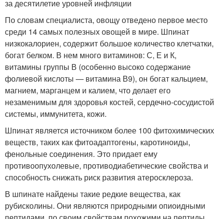
за десятилетие уровней инфляции
По словам специалиста, овощу отведено первое место
среди 14 самых полезных овощей в мире. Шпинат
низкокалориен, содержит большое количество клетчатки,
богат белком. В нем много витаминов: С, Е и К,
витамины группы В (особенно высоко содержание
фолиевой кислоты — витамина В9), он богат кальцием,
магнием, марганцем и калием, что делает его
незаменимым для здоровья костей, сердечно-сосудистой
системы, иммунитета, кожи.
Шпинат является источником более 100 фитохимических
веществ, таких как фитоадаптогены, каротиноиды,
фенольные соединения. Это придает ему
противоопухолевые, противодиабетические свойства и
способность снижать риск развития атеросклероза.
В шпинате найдены такие редкие вещества, как
рубисколины. Они являются природными опиоидными
пептидами, по своим свойствам похожими на пептиды,