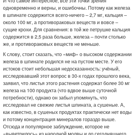
И что самое интересное, все эти точки зрения
одновременно и верны, и ошибочны. Потому как железа
в шпинате содержится всего-ничего – 2,7 мг, кальция –
около 100 мг, а противораковых веществ и вовсе –
сущие крохи. Для сравнения: в той же петрушке кальция
содержится в 2,5 раза больше, железа – почти столько
же, и противораковых веществ не меньше.
К слову, стоит сказать, что «миф» о высоком содержании
железа в шпинате родился не на пустом месте. У его
истоков стоит небольшая недосказанность: учёный,
исследовавший этот вопрос в 30-х годах прошлого века,
заявил, что листья этого растения содержат более 30 мг
железа на 100 продукта (что вдвое выше суточной
потребности), однако он забыл упомянуть, что
исследовал не свежие листья шпината, а сушеные. А,
как известно, в сушеных продуктах практически нет воды
и потому концентрация минералов гораздо выше.
Отсюда и популярное заблуждение, которое не
«выветрилось» из народной молвы и до сегодняшнего