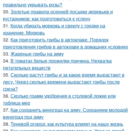
правильно укрывать розы?
30.
Золотые правила осенней посадки деревьев и
кустарников: как подготовиться к успеху
31.
Когда убирать морковь и свеклу с грядки на
хранение. Морковь
32.
Как приготовить грибы в автоклаве. Порядок
приготовления грибов в автоклаве в домашних условиях
33.
Жареные грибы на зиму
34.
В томатах белые прожилки причина. Нехватка
питательных веществ
35.
Сколько растут грибы и за какое время вырастают в
лесу. Через сколько времени вырастают грибы после
среза?
36.
Сколько грамм удобрения в столовой ложке или
таблица мер
37.
Как сохранить виноград на зиму. Сохраняем молодой
виноград под зиму
38.
Теневой огород: как культура влияет на нашу жизнь
39.
Как ухаживать за виноградом осенью. Уход за лозой