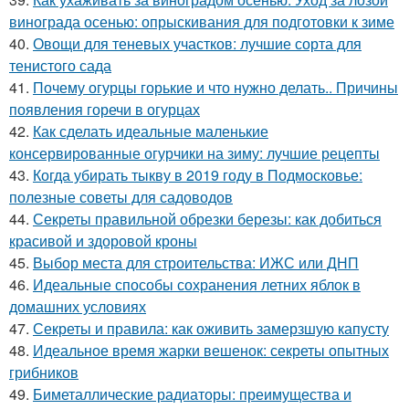
винограда осенью: опрыскивания для подготовки к зиме
40.
Овощи для теневых участков: лучшие сорта для
тенистого сада
41.
Почему огурцы горькие и что нужно делать.. Причины
появления горечи в огурцах
42.
Как сделать идеальные маленькие
консервированные огурчики на зиму: лучшие рецепты
43.
Когда убирать тыкву в 2019 году в Подмосковье:
полезные советы для садоводов
44.
Секреты правильной обрезки березы: как добиться
красивой и здоровой кроны
45.
Выбор места для строительства: ИЖС или ДНП
46.
Идеальные способы сохранения летних яблок в
домашних условиях
47.
Секреты и правила: как оживить замерзшую капусту
48.
Идеальное время жарки вешенок: секреты опытных
грибников
49.
Биметаллические радиаторы: преимущества и