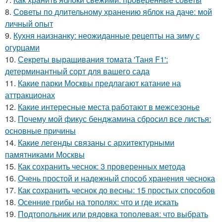
8.
Советы по длительному хранению яблок на даче: мой
личный опыт
9.
Кухня наизнанку: неожиданные рецепты на зиму с
огурцами
10.
Секреты выращивания томата 'Таня F1':
детерминантный сорт для вашего сада
11.
Какие парки Москвы предлагают катание на
аттракционах
12.
Какие интересные места работают в межсезонье
13.
Почему мой фикус бенджамина сбросил все листья:
основные причины
14.
Какие легенды связаны с архитектурными
памятниками Москвы
15.
Как сохранить чеснок: 3 проверенных метода
16.
Очень простой и надежный способ хранения чеснока
17.
Как сохранить чеснок до весны: 15 простых способов
18.
Осенние грибы на тополях: что и где искать
19.
Подтопольник или рядовка тополевая: что выбрать