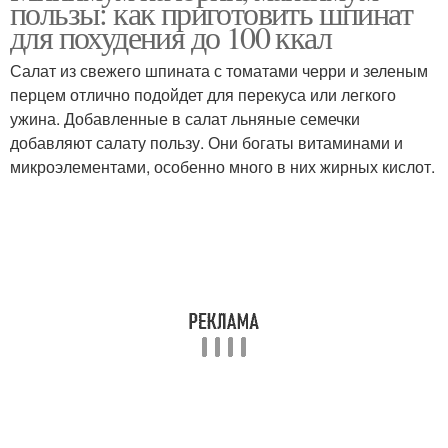
пользы: как приготовить шпинат
для похудения до 100 ккал
Салат из свежего шпината с томатами черри и зеленым
перцем отлично подойдет для перекуса или легкого
Оладьи со шпинатом
Каша из шпината
ужина. Добавленные в салат льняные семечки
добавляют салату пользу. Они богаты витаминами и
микроэлементами, особенно много в них жирных кислот.
Паста со шпинатом
Рецепты со шпинатом
Коктейль из шпината
Салат со шпинатом