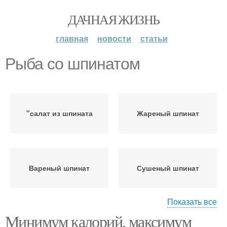
ДАЧНАЯ ЖИЗНЬ
главная
новости
статьи
Рыба со шпинатом
"салат из шпината
Жареный шпинат
Вареный шпинат
Сушеный шпинат
Показать все
Минимум калорий, максимум
Соленый шпинат
Крем-суп из шпината