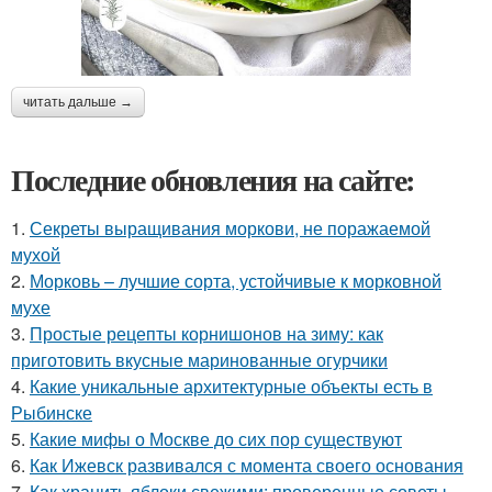
читать дальше →
Последние обновления на сайте:
1.
Секреты выращивания моркови, не поражаемой
мухой
2.
Морковь – лучшие сорта, устойчивые к морковной
мухе
3.
Простые рецепты корнишонов на зиму: как
приготовить вкусные маринованные огурчики
4.
Какие уникальные архитектурные объекты есть в
Рыбинске
5.
Какие мифы о Москве до сих пор существуют
6.
Как Ижевск развивался с момента своего основания
7.
Как хранить яблоки свежими: проверенные советы