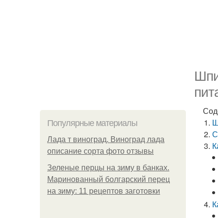
Шпи
пит
Сод
Ш
Популярные материалы
С
Лада т виноград. Виноград лада
К
описание сорта фото отзывы
Зеленые перцы на зиму в банках.
Маринованный болгарский перец
на зиму: 11 рецептов заготовки
К