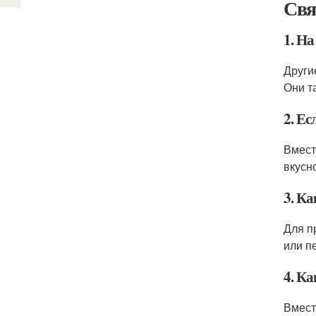
Свя
1. Н
Други
Они т
2. Ес
Вмест
вкусн
3. К
Для п
или п
4. К
Вмест