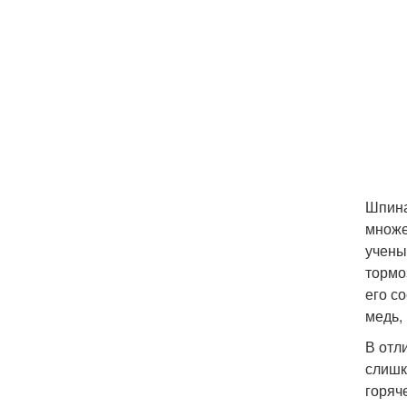
Шпина
множе
учены
тормо
его с
медь, 
В отл
слишк
горяч