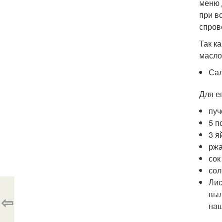
меню 
при в
спров
Так к
масло
Сал
Для е
пуч
5 п
3 я
ржа
сок
сол
Лис
выл
⇦
наш