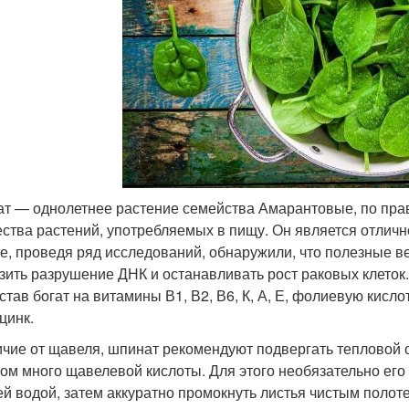
т — однолетнее растение семейства Амарантовые, по пра
ства растений, употребляемых в пищу. Он является отлич
е, проведя ряд исследований, обнаружили, что полезные в
зить разрушение ДНК и останавливать рост раковых клето
остав богат на витамины В1, В2, В6, К, А, Е, фолиевую кисл
цинк.
ичие от щавеля, шпинат рекомендуют подвергать тепловой 
ом много щавелевой кислоты. Для этого необязательно его 
ей водой, затем аккуратно промокнуть листья чистым поло