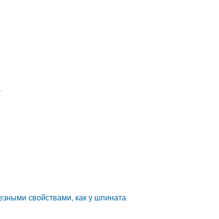
у
езными свойствами, как у шпината