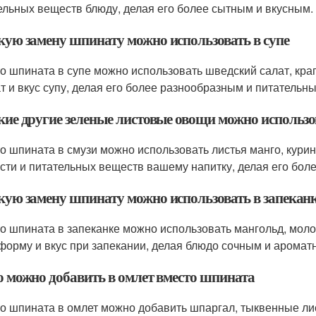
ельных веществ блюду, делая его более сытным и вкусным.
акую замену шпинату можно использовать в супе
о шпината в супе можно использовать шведский салат, кра
т и вкус супу, делая его более разнообразным и питательн
акие другие зеленые листовые овощи можно использо
о шпината в смузи можно использовать листья манго, курин
сти и питательных веществ вашему напитку, делая его бол
акую замену шпинату можно использовать в запекан
о шпината в запеканке можно использовать мангольд, моло
форму и вкус при запекании, делая блюдо сочным и аромат
то можно добавить в омлет вместо шпината
о шпината в омлет можно добавить шпаргал, тыквенные лис