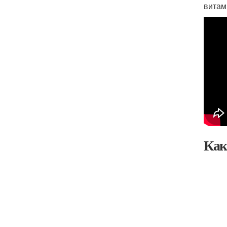
витам
Как