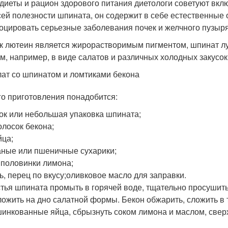
диеты и рацион здорового питания диетологи советуют вклю
сей полезности шпината, он содержит в себе естественные 
оцировать серьезные заболевания почек и желчного пузыря
ак лютеин является жирорастворимым пигментом, шпинат л
м, например, в виде салатов и различных холодных закусок
ат со шпинатом и ломтиками бекона
го приготовления понадобится:
ок или небольшая упаковка шпината;
олосок бекона;
йца;
ные или пшеничные сухарики;
 половинки лимона;
ь, перец по вкусу;оливковое масло для заправки.
тья шпината промыть в горячей воде, тщательно просушить
ожить на дно салатной формы. Бекон обжарить, сложить в 
инкованные яйца, сбрызнуть соком лимона и маслом, свер