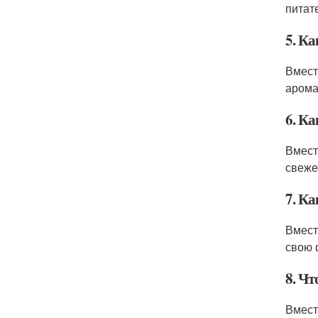
питат
5. К
Вмест
арома
6. К
Вмест
свеже
7. К
Вмест
свою 
8. Ч
Вмест