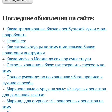
читать дальше →
Последние обновления на сайте:
1.
Какие традиционные блюда оренбургской кухни стоит
попробовать
2.
Headlines:
3.
Как закрыть огурцы на зиму в маленькие банки:
пошаговая инструкция
4.
Какие мифы о Москве до сих пор существуют
5.
Секреты хранения яблок: как сохранить свежесть на
зиму
6.
Полное руководство по хранению яблок: правила и
лучшие способы
7.
Маринованные огурцы на зиму: 67 вкусных рецептов
для домашней закатки
8.
Маринад для огурцов: 15 проверенных рецептов на
зиму