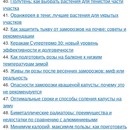
40.
Полутень: как выбрать растения для тенистой части
участка
41.
Оранжерея в тени: лучшие растения для укрытых
участков
42.
Как защитить тыкву от заморозков на почве: советы и
рекомендации
43.
Керакам Супертермо 30: новый уровень
эффективности и долговечности
44.
Как подготовить розы на балконе к низким
температурам зимой
45.
Живы ли розы после весенних заморозков: миф или
реальность
46.
Опасности заморозки квашеной капусты: почему это
не рекомендуется
47.
Оптимальные сроки и способы соления капусты на
зиму
48.
Биметаллические радиаторы: преимущества и
недостатки по сравнению с алюминиевыми
49.
Минимум калорий, максимум пользы: как приготовить