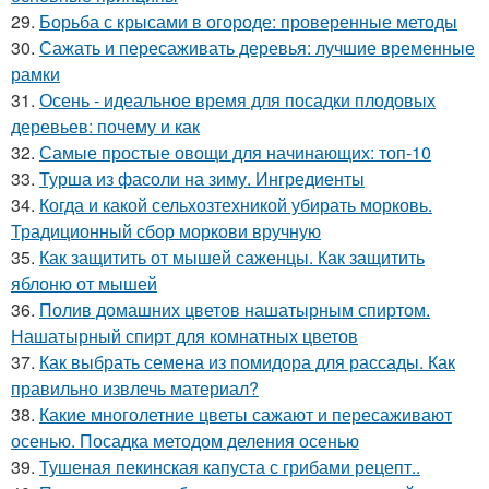
29.
Борьба с крысами в огороде: проверенные методы
30.
Сажать и пересаживать деревья: лучшие временные
рамки
31.
Осень - идеальное время для посадки плодовых
деревьев: почему и как
32.
Самые простые овощи для начинающих: топ-10
33.
Турша из фасоли на зиму. Ингредиенты
34.
Когда и какой сельхозтехникой убирать морковь.
Традиционный сбор моркови вручную
35.
Как защитить от мышей саженцы. Как защитить
яблоню от мышей
36.
Полив домашних цветов нашатырным спиртом.
Нашатырный спирт для комнатных цветов
37.
Как выбрать семена из помидора для рассады. Как
правильно извлечь материал?
38.
Какие многолетние цветы сажают и пересаживают
осенью. Посадка методом деления осенью
39.
Тушеная пекинская капуста с грибами рецепт..