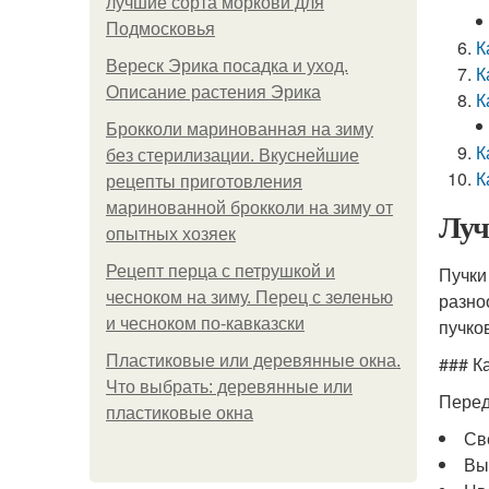
лучшие сорта моркови для
Подмосковья
К
Вереск Эрика посадка и уход.
К
Описание растения Эрика
К
Брокколи маринованная на зиму
К
без стерилизации. Вкуснейшие
К
рецепты приготовления
маринованной брокколи на зиму от
Луч
опытных хозяек
Рецепт перца с петрушкой и
Пучки
чесноком на зиму. Перец с зеленью
разно
и чесноком по-кавказски
пучко
Пластиковые или деревянные окна.
### К
Что выбрать: деревянные или
Перед
пластиковые окна
Св
Вы