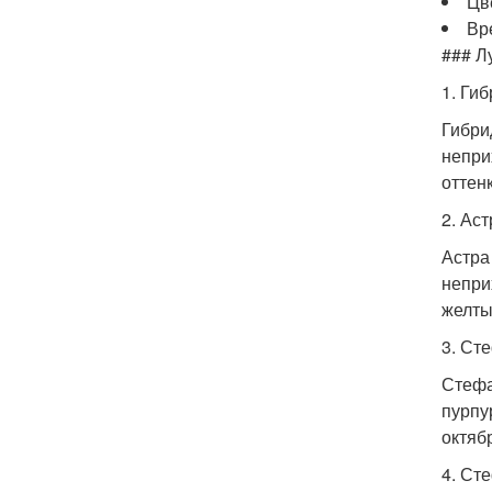
Цв
Вр
### Л
1. Ги
Гибри
непри
оттенк
2. Аст
Астра
непри
желты
3. Ст
Стефа
пурпу
октяб
4. Ст