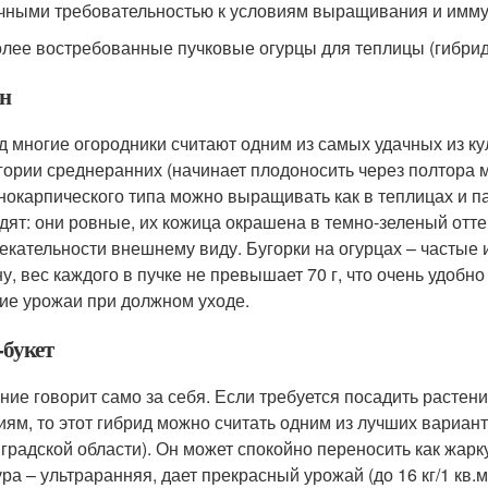
чными требовательностью к условиям выращивания и иммун
лее востребованные пучковые огурцы для теплицы (гибрид
н
д многие огородники считают одним из самых удачных из ку
егории среднеранних (начинает плодоносить через полтора 
нокарпического типа можно выращивать как в теплицах и па
дят: они ровные, их кожица окрашена в темно-зеленый отт
екательности внешнему виду. Бугорки на огурцах – частые
ну, вес каждого в пучке не превышает 70 г, что очень удобн
ие урожаи при должном уходе.
-букет
ние говорит само за себя. Если требуется посадить растен
иям, то этот гибрид можно считать одним из лучших вариан
градской области). Он может спокойно переносить как жарк
ура – ультраранняя, дает прекрасный урожай (до 16 кг/1 кв.