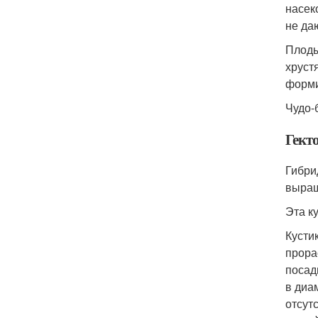
насек
не да
Плоды
хруст
форми
Чудо-
Гект
Гибри
выращ
Эта к
Кусти
прора
посад
в диам
отсут