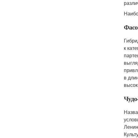
разли
Наибо
Фасо
Гибри
к кат
парте
выгля
привл
в дли
высок
Чудо
Назва
услов
Ленин
Культ