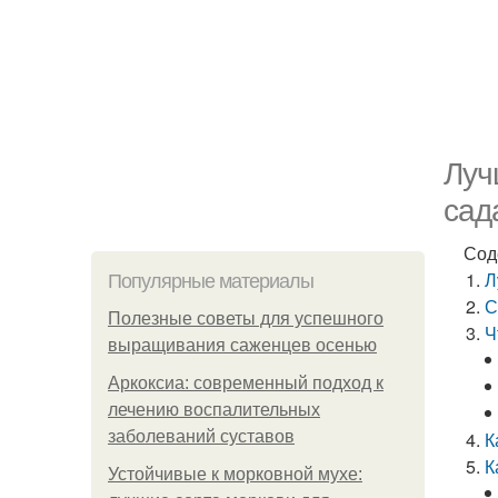
Луч
сад
Сод
Л
Популярные материалы
С
Полезные советы для успешного
Ч
выращивания саженцев осенью
Аркоксиа: современный подход к
лечению воспалительных
заболеваний суставов
К
К
Устойчивые к морковной мухе: