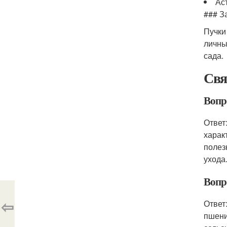
Ас
### З
Пучки
личны
сада.
Свя
Вопр
Ответ
харак
полез
ухода
Вопр
⇦
Ответ
пшени