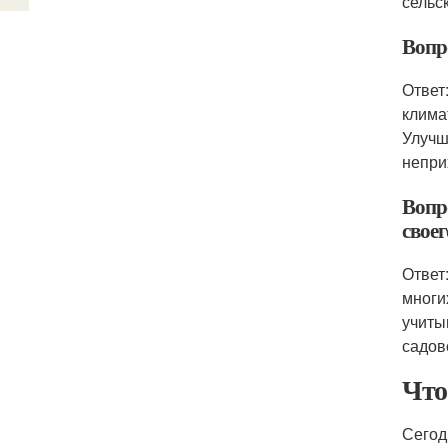
сельс
Вопр
Ответ
клима
Улучш
непри
Вопр
своег
Ответ
многи
учиты
садов
Что
Сегод