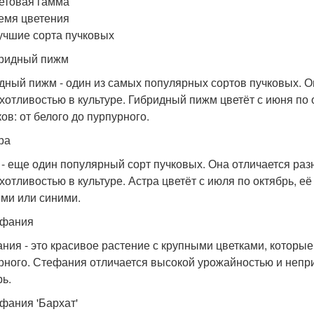
етовая гамма
емя цветения
учшие сорта пучковых
бридный пижм
дный пижм - один из самых популярных сортов пучковых. О
хотливостью в культуре. Гибридный пижм цветёт с июня по 
ов: от белого до пурпурного.
ра
 - еще один популярный сорт пучковых. Она отличается раз
хотливостью в культуре. Астра цветёт с июля по октябрь, е
ми или синими.
ефания
ния - это красивое растение с крупными цветками, которые 
рного. Стефания отличается высокой урожайностью и неприх
рь.
ефания 'Бархат'