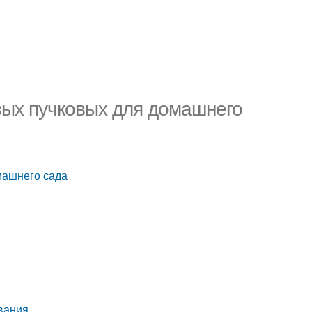
вых пучковых для домашнего
машнего сада
вания