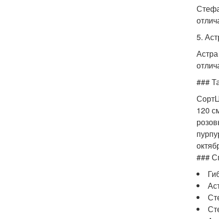
Стефа
отлич
5. Ас
Астра
отлич
### Т
СортЦ
120 с
розов
пурпу
октяб
### С
Ги
Ас
Ст
Ст