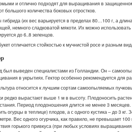
омыми и отлично подходят для выращивания в защищенном 
ют большого количества боковых отростков.
 гибрида (их вес варьируется в пределах 80…100 г, а длин
ящей, немного сладковатой мякоти. Их можно использовать
руется до 6..8 зеленцов.
букет отличается стойкостью к мучнистой росе и разным вид
ор
д был выведен специалистами из Голландии. Он – самоопыл
ивания в укрытиях. Гектор особенно рекомендуется для ра
ультура относится к лучшим сортам самоопыляемых пучковы
ки редко вырастают выше 1 м в высоту. Плодоносить расте
стания. Период плодоношения длится не менее 3 месяцев. С 
ить огурцы в теплице) плодов, а с одного кустика – до 3 кг.
етре. Вес одного огурчика, как правило, не превышает 100 г
ствия горького привкуса (при любых условиях выращивания