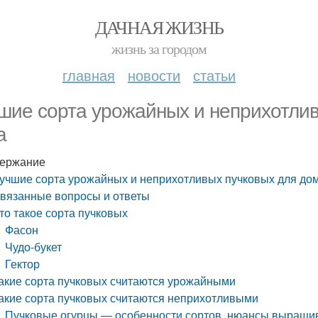
ДАЧНАЯ ЖИЗНЬ
жизнь за городом
главная
новости
статьи
шие сорта урожайных и неприхотли
а
ержание
учшие сорта урожайных и неприхотливых пучковых для до
вязанные вопросы и ответы
то такое сорта пучковых
Фасон
Чудо-букет
Гектор
акие сорта пучковых считаются урожайными
акие сорта пучковых считаются неприхотливыми
Пучковые огурцы — особенности сортов, нюансы выращи