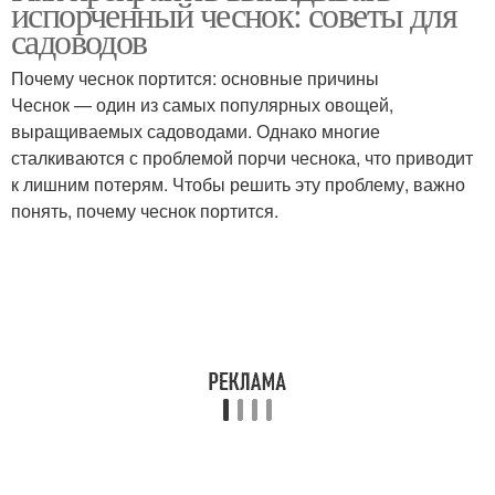
испорченный чеснок: советы для
полосы
грунта
садоводов
Почему чеснок портится: основные причины
Чеснок — один из самых популярных овощей,
Оптимальный сорт
Выносливые сорта
выращиваемых садоводами. Однако многие
сталкиваются с проблемой порчи чеснока, что приводит
к лишним потерям. Чтобы решить эту проблему, важно
понять, почему чеснок портится.
Требования к сортам