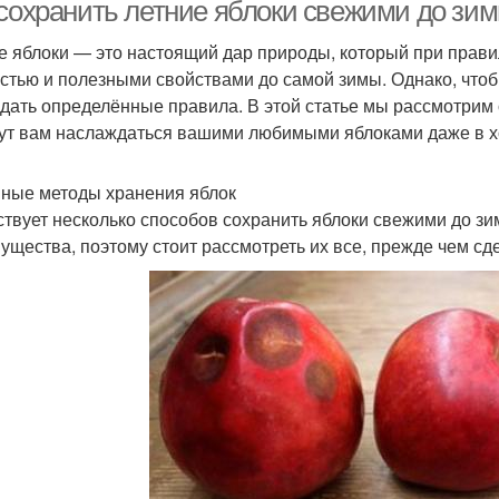
полосы
 сохранить летние яблоки свежими до зи
е яблоки — это настоящий дар природы, который при прави
стью и полезными свойствами до самой зимы. Однако, чтоб
Ранние сорта
Среднерослые сорта
Ка
дать определённые правила. В этой статье мы рассмотрим
ут вам наслаждаться вашими любимыми яблоками даже в х
ные методы хранения яблок
короплодные сорта
Крупноплодные сорта
Сам
твует несколько способов сохранить яблоки свежими до зи
ущества, поэтому стоит рассмотреть их все, прежде чем сд
Раннезимние сорта
Зимний сорт
П