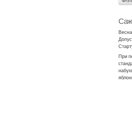
читат
Саж
Весна
Допус
Старт
При п
станд
набух
яблон