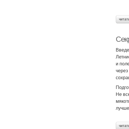
читат
Сек
Введ
Летни
и пол
через
сохра
Подго
Не вс
мякоть
лучше
читат