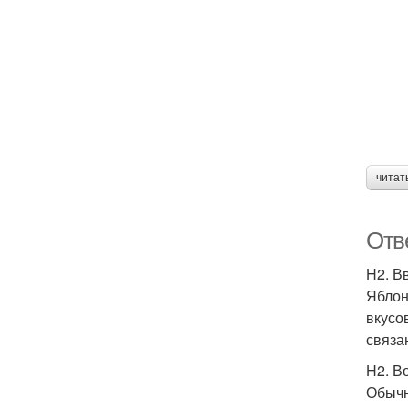
читат
Отв
H2. В
Яблон
вкусо
связа
H2. В
Обычн