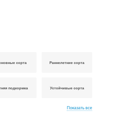
сновные сорта
Раннелетние сорта
тняя подкормка
Устойчивые сорта
Показать все
кусные сорта
Конфетный сорт