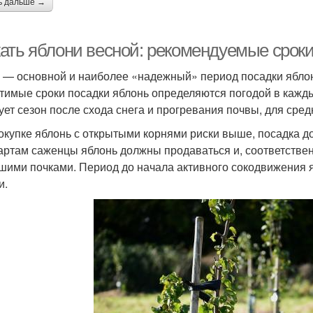
ь дальше →
ать яблони весной: рекомендуемые сроки
 — основной и наиболее «надежный» период посадки яблон
тимые сроки посадки яблонь определяются погодой в кажды
ует сезон после схода снега и прогревания почвы, для сре
окупке яблонь с открытыми корнями риски выше, посадка д
артам саженцы яблонь должны продаваться и, соответствен
шими почками. Период до начала активного сокодвижения 
и.