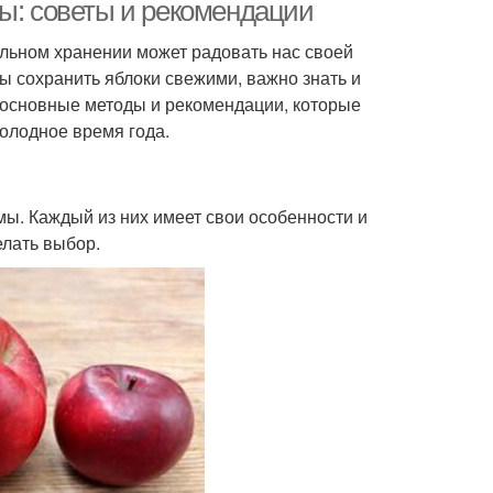
мы: советы и рекомендации
льном хранении может радовать нас своей
ы сохранить яблоки свежими, важно знать и
рликовые сорта
Зимние сорта
 основные методы и рекомендации, которые
олодное время года.
оплодные сорта
Популярные сорта
мы. Каждый из них имеет свои особенности и
елать выбор.
оздние сорта