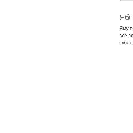
Ябл
Яму п
все э
субст