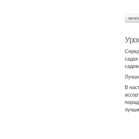
читат
Уро
Серед
садах
садов
Лучши
В нас
ассор
порад
лучш