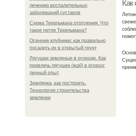
Как
лечению воспалительных
заболеваний суставов
Летни
свеже
Схема Тихельмана отопления. Что
соблю
такое петля Тихельмана?
помог
Осенние клубники: как правильно
посадить их в открытый грунт
Основ
С
Лягушки земляные в огороде. Как
Сущес
привлечь лягушек (жаб) в огород:
преим
личный опыт
Землянка, как построить.
Технология строительства
землянки