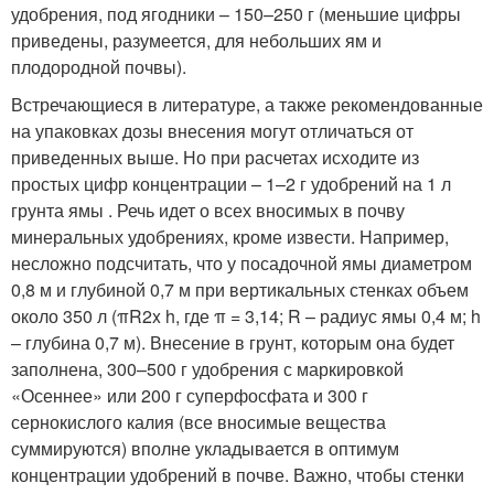
удобрения, под ягодники – 150–250 г (меньшие цифры
приведены, разумеется, для небольших ям и
плодородной почвы).
Встречающиеся в литературе, а также рекомендованные
на упаковках дозы внесения могут отличаться от
приведенных выше. Но при расчетах исходите из
простых цифр концентрации – 1–2 г удобрений на 1 л
грунта ямы . Речь идет о всех вносимых в почву
минеральных удобрениях, кроме извести. Например,
несложно подсчитать, что у посадочной ямы диаметром
0,8 м и глубиной 0,7 м при вертикальных стенках объем
около 350 л (πR
2
x h, где π = 3,14; R – радиус ямы 0,4 м; h
– глубина 0,7 м). Внесение в грунт, которым она будет
заполнена, 300–500 г удобрения с маркировкой
«Осеннее» или 200 г суперфосфата и 300 г
сернокислого калия (все вносимые вещества
суммируются) вполне укладывается в оптимум
концентрации удобрений в почве. Важно, чтобы стенки