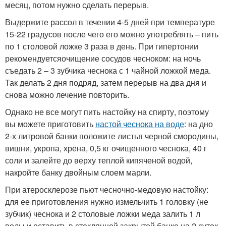
месяц, потом нужно сделать перерыв.
Выдержите рассол в течении 4-5 дней при температуре
15-22 градусов после чего его можно употреблять – пить
по 1 столовой ложке 3 раза в день. При гипертонии
рекомендуетсяочищение сосудов чесноком: на ночь
съедать 2 – 3 зубчика чеснока с 1 чайной ложкой меда.
Так делать 2 дня подряд, затем перерыв на два дня и
снова можно лечение повторить.
Однако не все могут пить настойку на спирту, поэтому
вы можете приготовить
настой чеснока на воде
: на дно
2-х литровой банки положите листья черной смородины,
вишни, укропа, хрена, 0,5 кг очищенного чеснока, 40 г
соли и залейте до верху теплой кипяченой водой,
накройте банку двойным слоем марли.
При атеросклерозе пьют чесночно-медовую настойку:
для ее приготовления нужно измельчить 1 головку (не
зубчик) чеснока и 2 столовые ложки меда залить 1 л
воды и оставить в стеклянной закрытой банке на 2 суток.