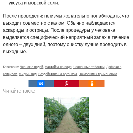
уксуса и морской соли.
После проведения клизмы желательно понаблюдать, что
выходит совместно с калом. Обычно наблюдаются
аскариды и острицы. После процедуры у человека
выделяется специфический неприятный запах в течение
одного – двух дней, поэтому очистку лучше проводить в
выходные.
Категории:
Чеснок с водой
,
Настойка на воде
,
Чесночные таблетки
,
Добавки в
капсулах
,
Жидкий вид
,
Воздействие на организм
,
Показания к применению
Читайте также