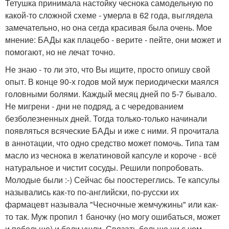
Тетушка принимала настойку чеснока самодельную по
какой-то сложной схеме - умерла в 62 года, выглядела
замечательно, но она сегда красивая была очень. Мое
мнение: БАДы как плацебо - верите - пейте, они может и
помогают, но не лечат точно.
Не знаю - то ли это, что Вы ищите, просто опишу свой
опыт. В конце 90-х годов мой муж периодически маялся
головными болями. Каждый месяц дней по 5-7 бывало.
Не мигрени - дни не подряд, а с чередованием
безболезненных дней. Тогда только-только начинали
появляться всяческие БАДы и иже с ними. Я прочитала
в аннотации, что одно средство может помочь. Типа там
масло из чеснока в желатиновой капсуле и короче - всё
натуральное и чистит сосуды. Решили попробовать.
Молодые были :-) Сейчас бы поостереглись. Те капсулы
назывались как-то по-английски, по-русски их
фармацевт называла "Чесночные жемчужины" или как-
то так. Муж пропил 1 баночку (но могу ошибаться, может
и побольше) и боли ушли. Связать больше ни с чем,