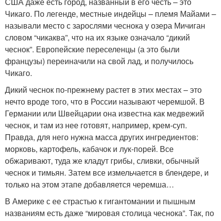
США даже есть город, названный в его честь – это
Чикаго. По легенде, местные индейцы – племя Майами –
называли место с зарослями чеснока у озера Мичиган
словом “чикаква”, что на их языке означало “дикий
чеснок”. Европейские переселенцы (а это были
французы) переиначили на свой лад, и получилось
Чикаго.
Дикий чеснок по-прежнему растет в этих местах – это
нечто вроде того, что в России называют черемшой. В
Германии или Швейцарии она известна как медвежий
чеснок, и там из нее готовят, например, крем-суп.
Правда, для него нужна масса других ингредиентов:
морковь, картофель, кабачок и лук-порей. Все
обжаривают, туда же кладут грибы, сливки, обычный
чеснок и тимьян. Затем все измельчается в блендере, и
только на этом этапе добавляется черемша…
В Америке с ее страстью к гигантомании и пышным
названиям есть даже “мировая столица чеснока”. Так, по