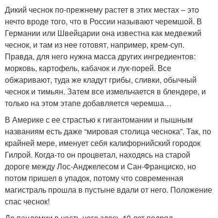
Дикий чеснок по-прежнему растет в этих местах – это
нечто вроде того, что в России называют черемшой. В
Германии или Швейцарии она известна как медвежий
чеснок, и там из нее готовят, например, крем-суп.
Правда, для него нужна масса других ингредиентов:
морковь, картофель, кабачок и лук-порей. Все
обжаривают, туда же кладут грибы, сливки, обычный
чеснок и тимьян. Затем все измельчается в блендере, и
только на этом этапе добавляется черемша…
В Америке с ее страстью к гигантомании и пышным
названиям есть даже “мировая столица чеснока”. Так, по
крайней мере, именует себя калифорнийский городок
Гилрой. Когда-то он процветал, находясь на старой
дороге между Лос-Анджелесом и Сан-Франциско, но
потом пришел в упадок, потому что современная
магистраль прошла в пустыне вдали от него. Положение
спас чеснок!
До пандемии в честь него здесь 40 лет подряд