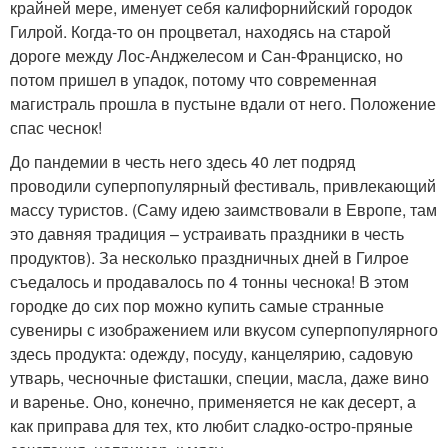
крайней мере, именует себя калифорнийский городок
Гилрой. Когда-то он процветал, находясь на старой
дороге между Лос-Анджелесом и Сан-Франциско, но
потом пришел в упадок, потому что современная
магистраль прошла в пустыне вдали от него. Положение
спас чеснок!
До пандемии в честь него здесь 40 лет подряд
проводили суперпопулярный фестиваль, привлекающий
массу туристов. (Саму идею заимствовали в Европе, там
это давняя традиция – устраивать праздники в честь
продуктов). За несколько праздничных дней в Гилрое
съедалось и продавалось по 4 тонны чеснока! В этом
городке до сих пор можно купить самые странные
сувениры с изображением или вкусом суперпопулярного
здесь продукта: одежду, посуду, канцелярию, садовую
утварь, чесночные фисташки, специи, масла, даже вино
и варенье. Оно, конечно, применяется не как десерт, а
как приправа для тех, кто любит сладко-остро-пряные