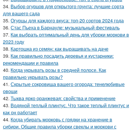
34.
Выбор огурцов для открытого грунта: лучшие сорта
для вашего сада
35.
Огурцы для каждого вкуса: топ-20 сортов 2024 года
36.
Стас Пьеха в Барнауле: музыкальный фестиваль
37.
Как выбрать оптимальный день для уборки моркови в
2023 году
38.
Картошка из семян: как выращивать на даче
39.
Как правильно посадить деревья и кустарники:
рекомендации и правила
40.
Когда укрывать розы в средней полосе. Как
правильно укрывать розы?
41.
Скрытые сокровища вашего огорода: тенелюбивые
овощи
42.
Тыква ярко оранжевая: свойства и применение
43.
Водяной теплый плинтус. Что такое теплый плинтус и
как он работает
44.
Когда убирать морковь с грядки на хранение в
сибири. Общие правила уборки свеклы и моркови с