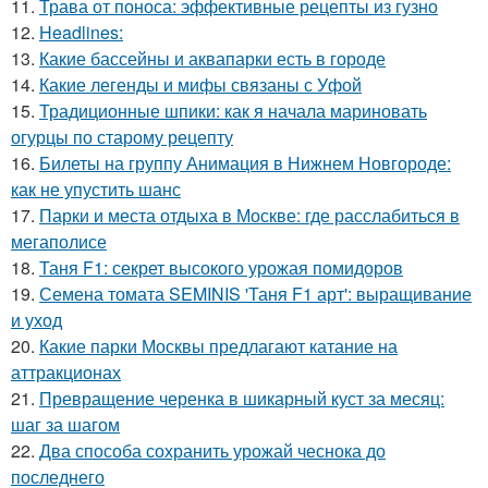
11.
Трава от поноса: эффективные рецепты из гузно
12.
Headlines:
13.
Какие бассейны и аквапарки есть в городе
14.
Какие легенды и мифы связаны с Уфой
15.
Традиционные шпики: как я начала мариновать
огурцы по старому рецепту
16.
Билеты на группу Анимация в Нижнем Новгороде:
как не упустить шанс
17.
Парки и места отдыха в Москве: где расслабиться в
мегаполисе
18.
Таня F1: секрет высокого урожая помидоров
19.
Семена томата SEMINIS 'Таня F1 арт': выращивание
и уход
20.
Какие парки Москвы предлагают катание на
аттракционах
21.
Превращение черенка в шикарный куст за месяц:
шаг за шагом
22.
Два способа сохранить урожай чеснока до
последнего