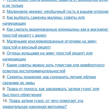
и не только
2.
Малиновое дерево: необычный гость в вашем огороде
3.
Как выбрать саженец малины: советы для
начинающих
4.
Как сделать маринованные корнишоны как в магазине:
простой рецепт с видео
5.
Маленькие консервированные огурчики на зиму:
простой и вкусный рецепт
6.
Огурцы кольцами на зиму: простой рецепт для
начинающих
7.
Какие советы можно дать туристам для комфортного
осмотра достопримечательностей
8.
Секреты хранения: как сохранить летние яблоки
свежими до зимы
9.
Трава от поноса: как заваривать 'заткни гузно' для
быстрого облегчения
10.
Трава заткни гузно: от чего помогает эта
удивительная народная методика?