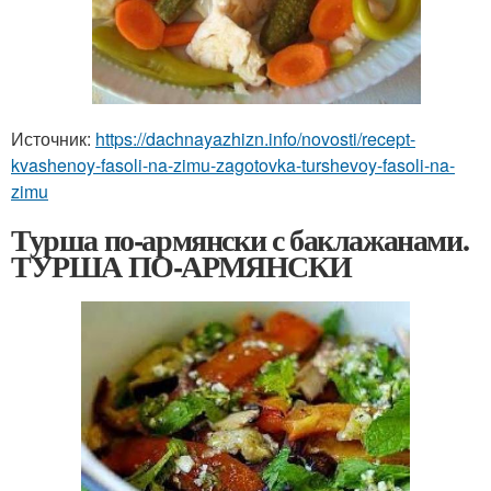
Источник:
https://dachnayazhizn.info/novosti/recept-
kvashenoy-fasoli-na-zimu-zagotovka-turshevoy-fasoli-na-
zimu
Турша по-армянски с баклажанами.
ТУРША ПО-АРМЯНСКИ