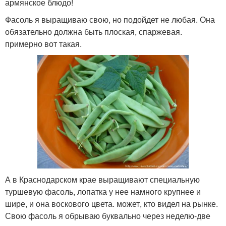
армянское блюдо!
Фасоль я выращиваю свою, но подойдет не любая. Она
обязательно должна быть плоская, спаржевая.
Рецепты с пошаговыми
примерно вот такая.
этапами
А в Краснодарском крае выращивают специальную
туршевую фасоль, лопатка у нее намного крупнее и
шире, и она воскового цвета. может, кто видел на рынке.
Свою фасоль я обрываю буквально через неделю-две