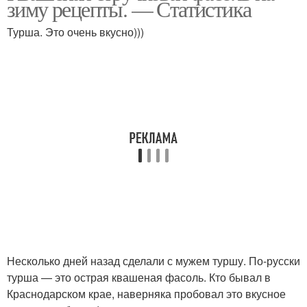
зиму рецепты. — Статистика
Турша. Это очень вкусно)))
Рецепт с фото
Удачные рецепты
Пошаговое
Рецепт на 3-литровую
приготовление
банку
Пошаговые фото
Рецепт на зиму
Несколько дней назад сделали с мужем туршу. По-русски
турша — это острая квашеная фасоль. Кто бывал в
Рецепты на
Вкусные рецепты
Краснодарском крае, наверняка пробовал это вкусное
трехлитровую банку