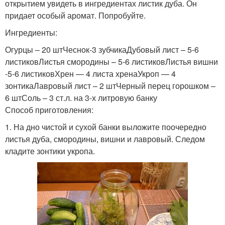
открытием увидеть в ингредиентах листик дуба. Он
придает особый аромат. Попробуйте.
Ингредиенты:
Огурцы – 20 штЧеснок-3 зубчикаДубовый лист – 5-6
листиковЛистья смородины – 5-6 листиковЛистья вишни
-5-6 листиковХрен — 4 листа хренаУкроп — 4
зонтикаЛавровый лист – 2 штЧерный перец горошком –
6 штСоль – 3 ст.л. на 3-х литровую банку
Способ приготовления:
1. На дно чистой и сухой банки выложите поочередно
листья дуба, смородины, вишни и лавровый. Следом
кладите зонтики укропа.