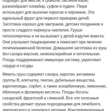
подойдет для мюсли, к граноле, овсяной каше,
разнообразит пломбир, суфле и пудинг. Пюре
используют для выпечки пирогов и пирожков. Это
идеальный фрукт для первого прикорма детей.
Заготовка хорошо для завтраков, детских полдников и
просто сладкого перекуса-чаепития. Груши
гипоаллергены и не вызывают у детей вздутие живота.
Они улучшают пищеварение и помогают при лечении
почечнокаменной болезни. Домашняя заготовка из груш
без сахара вкусная, низкокалорийная и питательная.
Плоды поддерживают иммунную систему, укрепляют
сердце и сосуды.
Мякоть груш содержит сахара, каротин, витамины
группы В, клетчатку, пектин, дубильные вещества,
каротиноиды, сорбит, а также аскорбиновую, лимонную,
яблочную и фолиевую кислоты. Плоды богаты
сахарозой, фруктозой и глюкозой. Все эти полезные
свойства делают груши подходящими для лечебного,
диетического и здорового питания. Консервированные