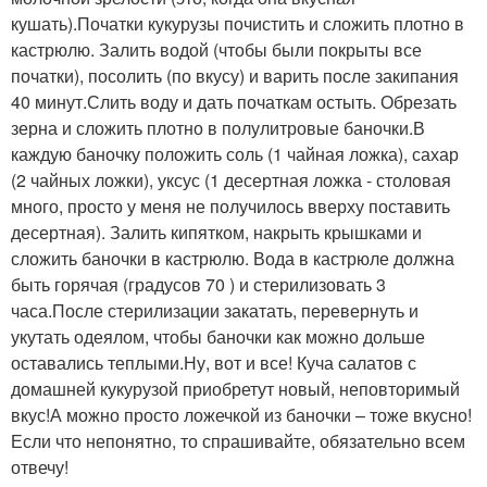
кушать).Початки кукурузы почистить и сложить плотно в
кастрюлю. Залить водой (чтобы были покрыты все
початки), посолить (по вкусу) и варить после закипания
40 минут.Слить воду и дать початкам остыть. Обрезать
зерна и сложить плотно в полулитровые баночки.В
каждую баночку положить соль (1 чайная ложка), сахар
(2 чайных ложки), уксус (1 десертная ложка - столовая
много, просто у меня не получилось вверху поставить
десертная). Залить кипятком, накрыть крышками и
сложить баночки в кастрюлю. Вода в кастрюле должна
быть горячая (градусов 70 ) и стерилизовать 3
часа.После стерилизации закатать, перевернуть и
укутать одеялом, чтобы баночки как можно дольше
оставались теплыми.Ну, вот и все! Куча салатов с
домашней кукурузой приобретут новый, неповторимый
вкус!А можно просто ложечкой из баночки – тоже вкусно!
Если что непонятно, то спрашивайте, обязательно всем
отвечу!