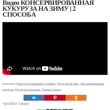
Видео КОНСЕРВИРОВАННАЯ
КУКУРУЗА НА ЗИМУ | 2
СПОСОБА
Категории:
Рецепты в домашних условиях
,
Кукуруза на зиму
,
Консервированная
кукуруза
,
Кукуруза в початках
,
Разные салаты
Читайте также