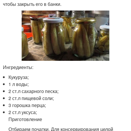
чтобы закрыть его в банки.
Ингредиенты:
Кукуруза;
1 л воды;
2 ст.л сахарного песка;
2 ст.л пищевой соли;
3 горошка перца;
2 ст.л уксуса;
Приготовление
Отбираем початки. Для консервирования целой