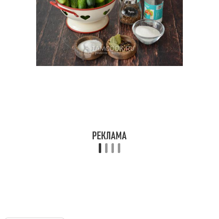
Ингредиенты для
Кукуруза с лимонной
консервированной
кислотой
кукурузы
Кукуруза в зернах
Зерно на зиму
Кукурузы в домашних
Кукуруза в кастрюле
условиях
Старая кукуруза
Кукуруза на заводе