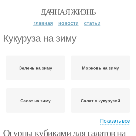
ДАЧНАЯ ЖИЗНЬ
главная
новости
статьи
Кукуруза на зиму
Зелень на зиму
Морковь на зиму
Салат на зиму
Салат с кукурузой
Показать все
Огурцы кубиками для салатов на
Огурцов на зиму
Дольки на зиму