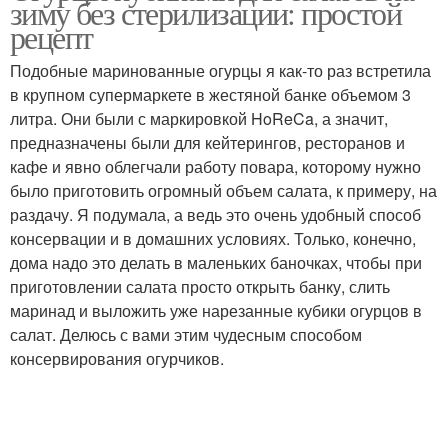
зиму без стерилизации: простой
рецепт
Подобные маринованные огурцы я как-то раз встретила
в крупном супермаркете в жестяной банке объемом 3
Солянка на зиму
Грибов на зиму
литра. Они были с маркировкой HoReCa, а значит,
предназначены были для кейтерингов, ресторанов и
кафе и явно облегчали работу повара, которому нужно
было приготовить огромный объем салата, к примеру, на
Перец на зиму
Закуска на зиму
раздачу. Я подумала, а ведь это очень удобный способ
консервации и в домашних условиях. Только, конечно,
дома надо это делать в маленьких баночках, чтобы при
приготовлении салата просто открыть банку, слить
маринад и выложить уже нарезанные кубики огурцов в
Рассольник на зиму
Огурцы на зиму
салат. Делюсь с вами этим чудесным способом
консервирования огурчиков.
Консервированная
Паста на зиму
кукуруза