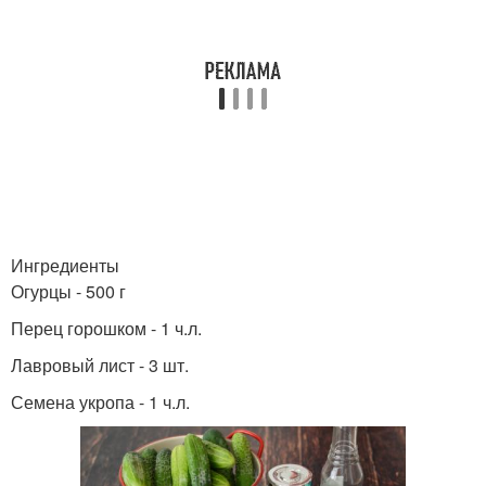
Кукуруза в початках
Кукуруза в автоклаве
Картошка на зиму
Кукурузы на зиму
Ингредиенты
Огурцы - 500 г
Кукурузы с лимонной
Кукурузы в початках
Перец горошком - 1 ч.л.
кислотой
Лавровый лист - 3 шт.
Семена укропа - 1 ч.л.
Кукуруза с болгарским
Заготовки на зиму
перцем