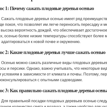
ос 1: Почему сажать плодовые деревья осенью
: Сажать плодовые деревья осенью имеет ряд преимуществ
де покоя, что позволяет им легче переносить пересадку и м
 высока вероятность дождей, что обеспечивает достаточное
их, осенью более низкие температуры способствуют более м
 адаптироваться к новой почве и окружению.
ос 2: Какие плодовые деревья лучше сажать осенью
: Осенью можно сажать различные виды плодовых деревьев, 
осы и персики. Однако, важно учитывать, что некоторые ви
 условиям в зависимости от климата и почвы. Поэтому, пер
роконсультироваться с опытными садоводами.
ос 3: Как правильно сажать плодовые деревья осен
: Для правильной посадки плодовых деревьев осенью следу
точное количество света и воздуха, а также удобство для у