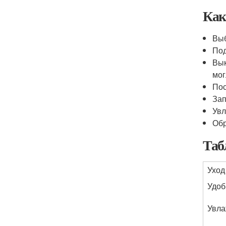
Как
Выб
Под
Вык
мог
Пос
Зап
Увл
Обр
Таб
Уход
Удоб
Увла