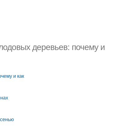
лодовых деревьев: почему и
чему и как
онах
осенью