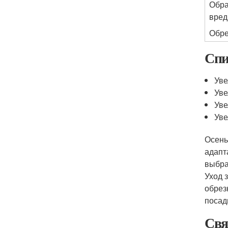
Обра
вред
Обре
Спи
Уве
Уве
Уве
Уве
Осень
адапт
выбра
Уход 
обрез
посад
Свя