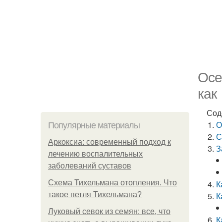
Осе
как
Сод
О
Популярные материалы
С
Аркоксиа: современный подход к
З
лечению воспалительных
заболеваний суставов
Схема Тихельмана отопления. Что
К
такое петля Тихельмана?
К
Луковый севок из семян: все, что
К