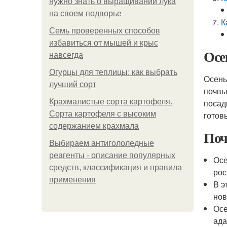
нужно знать о выращивании лука
на своем подворье
К
Семь проверенных способов
избавиться от мышей и крыс
Осе
навсегда
Огурцы для теплицы: как выбрать
Осень
лучший сорт
почвы
Крахмалистые сорта картофеля.
посад
Сорта картофеля с высоким
готов
содержанием крахмала
Поч
Выбираем антигололедные
реагенты - описание популярных
Осе
средств, классификация и правила
рос
применения
В э
нов
Осе
ада