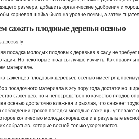
дящего размера, добавить органические удобрения и хоро
чтобы корневая шейка была на уровне почвы, а затем тщател
ем сажать плодовые деревья осенью
s.access.ly
яя посадка молодых плодовых деревьев в саду не требует
ртации. Но некоторые нюансы лучше изучить. Как правильно
ем материале.
ка саженцев плодовых деревьев осенью имеет ряд преимущ
ор посадочного материала в эту пору года достаточно широ
ество саженцев, но и непосредственно качество плодов оп
ва осенью достаточно влажная и рыхлая, что снижает труд
 соблюдении сроков посадки молодые саженцы успевают ок
оторое количество молодых корешков и в результате весной
их собратьев, которые весной только укореняются.
о существуют и минусы: