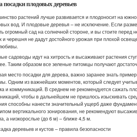
а посадки плодовых деревьев
инство растений лучше развивается и плодоносит на южно
овых вод. И плодовые деревья – не исключение. Если разм
ть огромный сад на солнечной стороне, и вы стоите перед н
к и черешня не дадут достойного урожая при плохой освеще
любивы.
ые садоводы идут на хитрость и высаживают растения сту
ее. Таким образом все зеленые питомцы получают достаточ
ая место посадки для дерева, важно заранее знать пример
мы. Одним из важнейших моментов, который следует учитыв
ма и коммуникаций. В среднем не рекомендуется сажать пл
никаций, чтобы в дальнейшем не пришлось изыскивать сред
ния способны нанести значительный ущерб даже фундамен
ипом вертикального зонирования, не рекомендуют высажив
а, а низкорослые (до 6 м) – ближе 4,5 м.
адка деревьев и кустов – правила безопасности