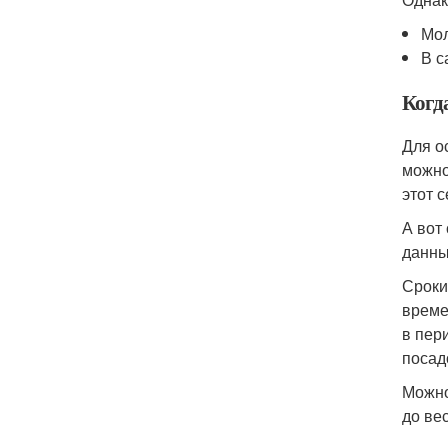
Мол
В с
Когд
Для о
можно
этот 
А вот
данны
Сроки
време
в пер
посад
Можно
до ве