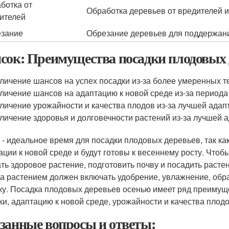
ботка от
Обработка деревьев от вредителей и
ителей
зание
Обрезание деревьев для поддержани
сок: Преимущества посадки плодовых 
личение шансов на успех посадки из-за более умеренных т
личение шансов на адаптацию к новой среде из-за периода
личение урожайности и качества плодов из-за лучшей адапт
личение здоровья и долговечности растений из-за лучшей а
 - идеальное время для посадки плодовых деревьев, так ка
ации к новой среде и будут готовы к весеннему росту. Что
ть здоровое растение, подготовить почву и посадить растен
за растением должен включать удобрение, увлажнение, обра
ку. Посадка плодовых деревьев осенью имеет ряд преимуще
ки, адаптацию к новой среде, урожайности и качества плодо
занные вопросы и ответы: