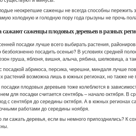
одые неокрепшие саженцы не всегда способны пережить зи
амую холодную и голодную пору года грызуны не прочь по
а сажают саженцы плодовых деревьев в разных рег
сенней посадки лучше всего выбирать растения, райониров
 безбоязненно посадить осенью? В условиях средней полос
сезон груша, яблоня, вишня, алыча, рябина, шелковица, а та
 с посадкой абрикоса, персика, черешни, миндаля лучше п
х растений возможна лишь в южных регионах, но также не 
 посадки плодовых деревьев тоже колеблются в зависимост
нем для посадки считается сентябрь – начало октября. В 
иод с сентября до середины октября. А в южных регионах 
очными работами до середины ноября.
 ли сажать деревья, если вы немного припозднились? К со
сны.