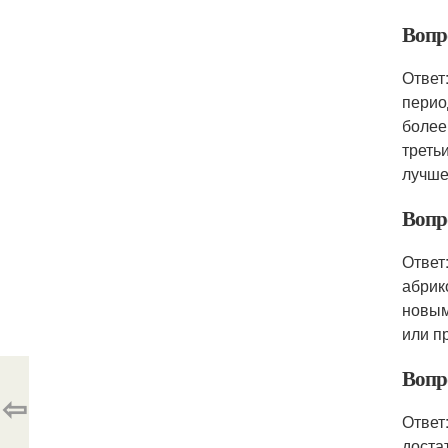
Вопр
Ответ
перио
более
треть
лучше
Вопр
Ответ
абрик
новым
или п
Вопр
⇦
Ответ
доста