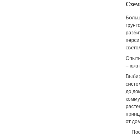
Схем
Больш
грунт
разби
перси
свето
Опытн
– южн
Выбир
систе
до до
комму
расте
принц
от дом
Пос