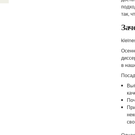
подхо
так, 
Зач
kleine
Осенн
диссе
в наш
Посад
Выб
кач
Поч
При
нек
сво
Однак