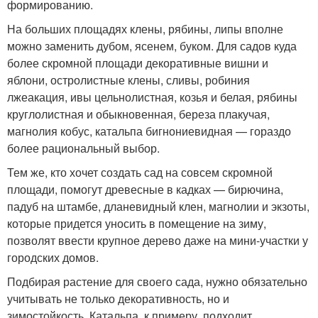
формированию.
На больших площадях клены, рябины, липы вполне
можно заменить дубом, ясенем, буком. Для садов куда
более скромной площади декоративные вишни и
яблони, остролистные клены, сливы, робиния
лжеакация, ивы цельнолистная, козья и белая, рябины
круглолистная и обыкновенная, береза плакучая,
магнолия кобус, катальпа бигнониевидная — гораздо
более рациональный выбор.
Тем же, кто хочет создать сад на совсем скромной
площади, помогут древесные в кадках — бирючина,
падуб на штамбе, дланевидный клен, магнолии и экзоты,
которые придется уносить в помещение на зиму,
позволят ввести крупное дерево даже на мини-участки у
городских домов.
Подбирая растение для своего сада, нужно обязательно
учитывать не только декоративность, но и
зимостойкость. Катальпа, к примеру, подходит