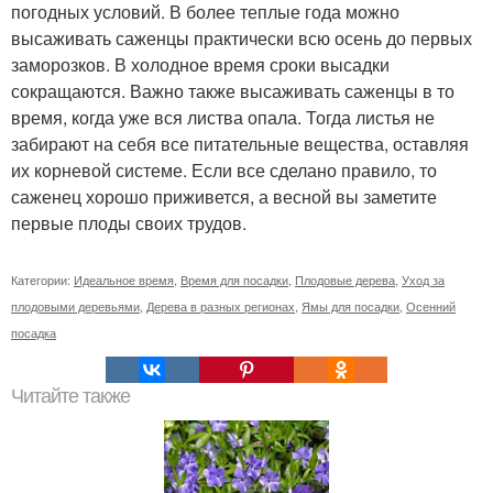
погодных условий. В более теплые года можно
высаживать саженцы практически всю осень до первых
заморозков. В холодное время сроки высадки
сокращаются. Важно также высаживать саженцы в то
время, когда уже вся листва опала. Тогда листья не
забирают на себя все питательные вещества, оставляя
их корневой системе. Если все сделано правило, то
саженец хорошо приживется, а весной вы заметите
первые плоды своих трудов.
Категории:
Идеальное время
,
Время для посадки
,
Плодовые дерева
,
Уход за
плодовыми деревьями
,
Дерева в разных регионах
,
Ямы для посадки
,
Осенний
посадка
Читайте также