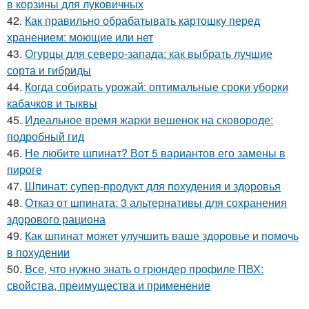
в корзины для луковичных
42.
Как правильно обрабатывать картошку перед
хранением: моющие или нет
43.
Огурцы для северо-запада: как выбрать лучшие
сорта и гибриды
44.
Когда собирать урожай: оптимальные сроки уборки
кабачков и тыквы
45.
Идеальное время жарки вешенок на сковороде:
подробный гид
46.
Не любите шпинат? Вот 5 вариантов его замены в
пироге
47.
Шпинат: супер-продукт для похудения и здоровья
48.
Отказ от шпината: 3 альтернативы для сохранения
здорового рациона
49.
Как шпинат может улучшить ваше здоровье и помочь
в похудении
50.
Все, что нужно знать о грюндер профиле ПВХ:
свойства, преимущества и применение