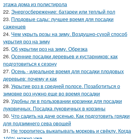
этажа дома из полистирола
22.
Энергосбережение: батареи или теплый пол
23.
Плодовые сады: лучшее время для посадки
саженцев
24.
Чем укрыть розы на зиму. Воздушно-сухой способ
укрытия роз на зиму
25.
Об укрытии роз на зиму. Обрезка
26.
Осенние посадки деревьев и кустарников: как
подготовиться к сезону
27.
Осень - идеальное время для посадки плодовых
деревьев: почему и как
28.
Укрытие роз в средней полосе. Позаботиться о
зимовке роз нужно еще во время посадки
29.
Удобны ли в пользовании корзинки для посадки
луковичных. Посадка луковичных в корзины
30.
Что садить на даче осенью. Как подготовить грядки
для подзимнего сева овощей
31.
Не торопитесь выкапывать морковь и свёклу. Когда
100% можно уже