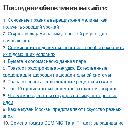
Последние обновления на сайте:
1.
Основные правила выращивания малины: как
получить хороший урожай
2.
Огурцы кольцами на зиму: простой рецепт для
начинающих
3.
Свежие яблоки до весны: простые способы сохранить
их в домашних условиях
4.
Бумага и солома: неожиданная пара
5.
Трава от расстройства желудка: Естественные
средства для здоровья пищеварительной системы
6.
Трава от поноса: эффективные рецепты из гузно
7.
Топ-10 оригинальных рецептов закруток из огурцов
8.
Что можно сделать из огурцов на зиму: интересные
идеи
9.
Какие музеи Москвы представляют искусство разных
эпох
10.
Семена томата SEMINIS 'Таня F1 арт': выращивание