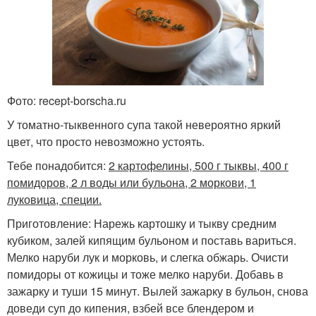
Фото: recept-borscha.ru
У томатно-тыквенного супа такой невероятно яркий
цвет, что просто невозможно устоять.
Тебе понадобится:
2 картофелины, 500 г тыквы, 400 г
помидоров, 2 л воды или бульона, 2 моркови, 1
луковица, специи.
Приготовление: Нарежь картошку и тыкву средним
кубиком, залей кипящим бульоном и поставь вариться.
Мелко наруби лук и морковь, и слегка обжарь. Очисти
помидоры от кожицы и тоже мелко наруби. Добавь в
зажарку и туши 15 минут. Вылей зажарку в бульон, снова
доведи суп до кипения, взбей все блендером и