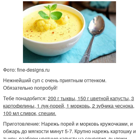
Фото: fine-designs.ru
Нежнейший суп с очень приятным оттенком.
Обязательно попробуй!
Тебе понадобится:
200 г тыквы, 150 г цветной капусты, 3
картофелины, 1 лук-порей, 1 морковь, 2 зубчика чеснока,
100 мл сливок, специи.
Приготовление: Нарежь порей и морковь кружочками, и
обжарь до мягкости минут 5-7. Крупно нарежь картошку и
тыкву, разбери цветную капусту на соцветия, выложи