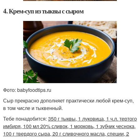
4. Крем-суп из тыквы с сыром
Фото: babyfoodtips.ru
Сыр прекрасно дополняет практически любой крем-суп,
в том числе и тыквенный.
Тебе понадобится:
350 г тыквы, 1 луковица, 1 ч.л. тертого
имбиря, 100 мл 20% сливок, 1 морковь, 1 зубчик чеснока,
100 г твердого сыра, 20 г сливочного масла, специи, 2