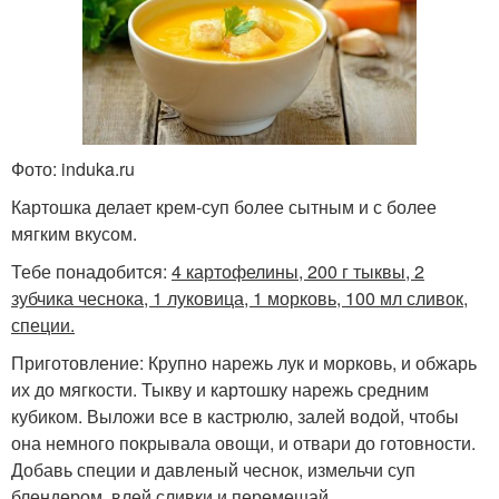
Фото: induka.ru
Картошка делает крем-суп более сытным и с более
мягким вкусом.
Тебе понадобится:
4 картофелины, 200 г тыквы, 2
зубчика чеснока, 1 луковица, 1 морковь, 100 мл сливок,
специи.
Приготовление: Крупно нарежь лук и морковь, и обжарь
их до мягкости. Тыкву и картошку нарежь средним
кубиком. Выложи все в кастрюлю, залей водой, чтобы
она немного покрывала овощи, и отвари до готовности.
Добавь специи и давленый чеснок, измельчи суп
блендером, влей сливки и перемешай.