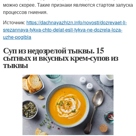
можно скорее. Такие признаки являются стартом запуска
процессов гниения.
Источник:
https://dachnayazhizn.info/novosti/dozrevaet-li-
srezannaya-tykva-chto-delat-esli-tykva-ne-dozrela-loza-
uzhe-pogibla
Суп из недозрелой тыквы. 15
сытных и вкусных крем-супов из
тыквы