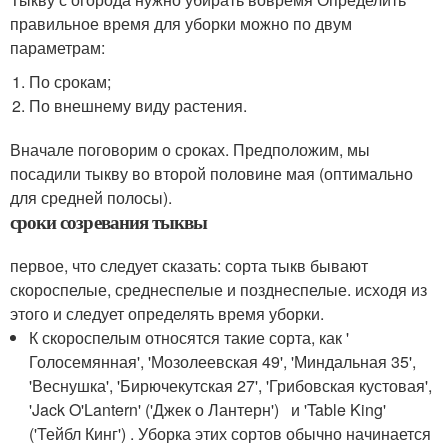
правильное время для уборки можно по двум
параметрам:
По срокам;
По внешнему виду растения.
Вначале поговорим о сроках. Предположим, мы
посадили тыкву во второй половине мая (оптимально
для средней полосы).
сроки созревания тыквы
первое, что следует сказать: сорта тыкв бывают
скороспелые, среднеспелые и позднеспелые. исходя из
этого и следует определять время уборки.
К скороспелым относятся такие сорта, как '
Голосемянная', 'Мозолеевская 49', 'Миндальная 35',
'Веснушка', 'Бирючекутская 27', 'Грибовская кустовая',
'Jack O'Lantern' ('Джек о Лантерн') и 'Table King'
('Тейбл Кинг') . Уборка этих сортов обычно начинается