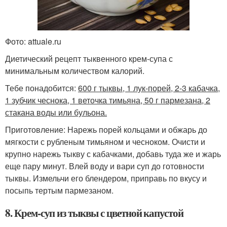
Фото: attuale.ru
Диетический рецепт тыквенного крем-супа с
минимальным количеством калорий.
Тебе понадобится:
600 г тыквы, 1 лук-порей, 2-3 кабачка,
1 зубчик чеснока, 1 веточка тимьяна, 50 г пармезана, 2
стакана воды или бульона.
Приготовление: Нарежь порей кольцами и обжарь до
мягкости с рубленым тимьяном и чесноком. Очисти и
крупно нарежь тыкву с кабачками, добавь туда же и жарь
еще пару минут. Влей воду и вари суп до готовности
тыквы. Измельчи его блендером, приправь по вкусу и
посыпь тертым пармезаном.
8. Крем-суп из тыквы с цветной капустой