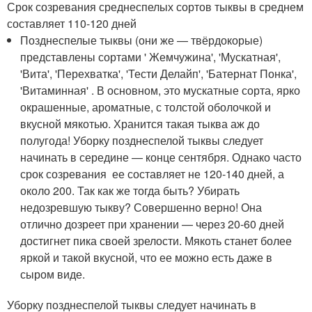
Срок созревания среднеспелых сортов тыквы в среднем
составляет 110-120 дней
Позднеспелые тыквы (они же — твёрдокорые)
представлены сортами ' Жемчужина', 'Мускатная',
'Вита', 'Перехватка', 'Тести Делайп', 'Батернат Понка',
'Витаминная' . В основном, это мускатные сорта, ярко
окрашенные, ароматные, с толстой оболочкой и
вкусной мякотью. Хранится такая тыква аж до
полугода! Уборку позднеспелой тыквы следует
начинать в середине — конце сентября. Однако часто
срок созревания ее составляет не 120-140 дней, а
около 200. Так как же тогда быть? Убирать
недозревшую тыкву? Совершенно верно! Она
отлично дозреет при хранении — через 20-60 дней
достигнет пика своей зрелости. Мякоть станет более
яркой и такой вкусной, что ее можно есть даже в
сыром виде.
Уборку позднеспелой тыквы следует начинать в