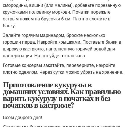
смородины, вишни (или малины), добавьте порезанную
кружочками половинку моркови. Початки порежьте
острым ножом на брусочки 6 см. Плотно сложите в
банку.
Залейте горячим маринадом, бросьте несколько
горошин перца. Накройте крышками. Поставьте банки в
широкую кастрюлю, наполненную горячей водой для
пастеризации. На это уйдет около часа.
Готовые консервы закатайте, переверните, накройте
плотно одеялом. Через сутки можно убрать на хранение.
Приготовление кукурузы в
домашних условиях. Как правильно
варить кукурузу в початках и без
початков в кастрюле?
Всем доброго дня!
Сегодня мы будем готовить с вами кукурузу в кастрюле.