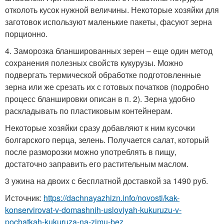
отколоть кусок нужной величины. Некоторые хозяйки для
заготовок используют маленькие пакеты, фасуют зерна
порционно.
4. Заморозка бланшированных зерен – еще один метод
сохранения полезных свойств кукурузы. Можно
подвергать термической обработке подготовленные
зерна или же срезать их с готовых початков (подробно
процесс бланшировки описан в п. 2). Зерна удобно
раскладывать по пластиковым контейнерам.
Некоторые хозяйки сразу добавляют к ним кусочки
болгарского перца, зелень. Получается салат, который
после разморозки можно употреблять в пищу,
достаточно заправить его растительным маслом.
3 ужина на двоих с бесплатной доставкой за 1490 руб.
Источник:
https://dachnayazhizn.info/novosti/kak-
konservirovat-v-domashnih-usloviyah-kukuruzu-v-
pochatkah-kukuruza-na-zimu-bez