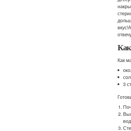
накры
стери
дольш
вкус!
отвечу
Как
Как м
око
сол
3 с
Готов
Поч
Выл
вод
Сте