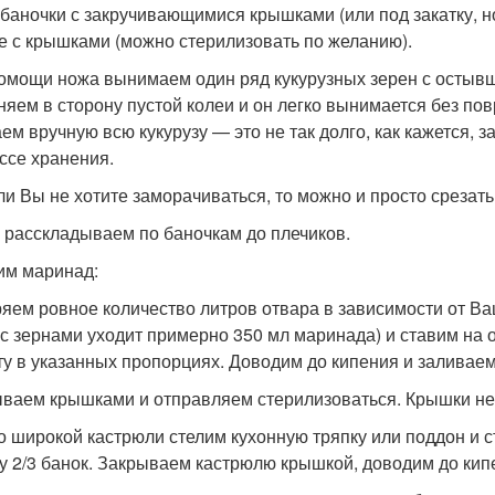
баночки с закручивающимися крышками (или под закатку, но 
е с крышками (можно стерилизовать по желанию).
омощи ножа вынимаем один ряд кукурузных зерен с остывше
няем в сторону пустой колеи и он легко вынимается без по
ем вручную всю кукурузу — это не так долго, как кажется, з
ссе хранения.
ли Вы не хотите заморачиваться, то можно и просто срезать
 расскладываем по баночкам до плечиков.
им маринад:
яем ровное количество литров отвара в зависимости от Ва
 с зернами уходит примерно 350 мл маринада) и ставим на 
ту в указанных пропорциях. Доводим до кипения и заливаем 
ваем крышками и отправляем стерилизоваться. Крышки не
о широкой кастрюли стелим кухонную тряпку или поддон и 
у 2/3 банок. Закрываем кастрюлю крышкой, доводим до кипе