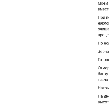
Моем 
вмест
При п
накло
очища
проце
Но ес
Зерна
Готов
Отмер
банку
кисло
Накры
На дн
высот