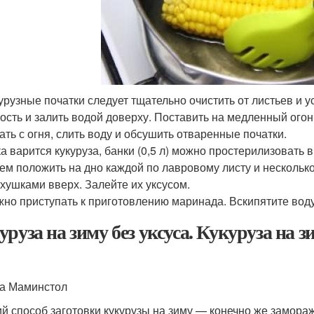
урузные початки следует тщательно очистить от листьев и 
ость и залить водой доверху. Поставить на медленный огонь
ать с огня, слить воду и обсушить отваренные початки.
а варится кукуруза, банки (0,5 л) можно простерилизовать 
ем положить на дно каждой по лавровому листу и нескольк
хушками вверх. Залейте их уксусом.
но приступать к приготовлению маринада. Вскипятите воду,
уруза на зиму без уксуса. Кукуруза на з
а Маминстол
й способ заготовки кукурузы на зиму — конечно же заморажи