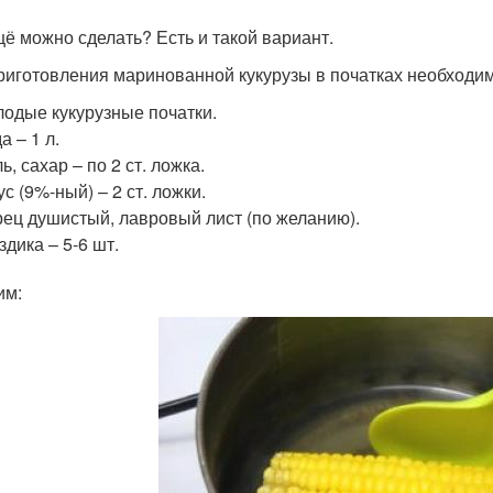
щё можно сделать? Есть и такой вариант.
риготовления маринованной кукурузы в початках необход
одые кукурузные початки.
а – 1 л.
ь, сахар – по 2 ст. ложка.
ус (9%-ный) – 2 ст. ложки.
ец душистый, лавровый лист (по желанию).
здика – 5-6 шт.
им: