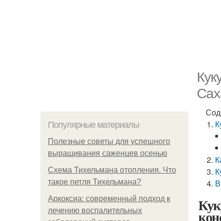
Кук
Сах
Сод
К
Популярные материалы
Полезные советы для успешного
выращивания саженцев осенью
К
Схема Тихельмана отопления. Что
К
такое петля Тихельмана?
В
Аркоксиа: современный подход к
Кук
лечению воспалительных
кон