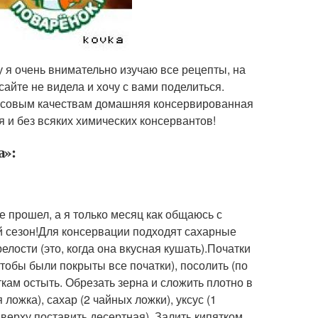
у я очень внимательно изучаю все рецепты, на
сайте не видела и хочу с вами поделиться.
вкусовым качествам домашняя консервированная
ая и без всяких химических консервантов!
а»:
е прошел, а я только месяц как общаюсь с
й сезон!Для консервации подходят сахарные
елости (это, когда она вкусная кушать).Початки
чтобы были покрыты все початки), посолить (по
ткам остыть. Обрезать зерна и сложить плотно в
ожка), сахар (2 чайных ложки), уксус (1
вверху поставить десертная). Залить кипятком,