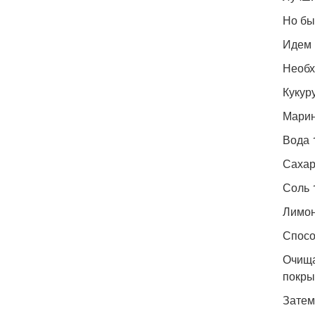
Но быв
Идем 
Необх
Кукур
Марин
Вода 
Сахар 
Соль 1
Лимон
Спосо
Очища
покры
Затем