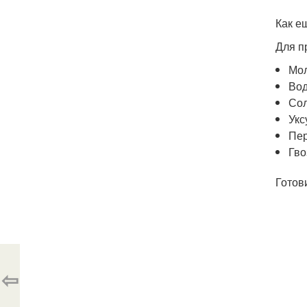
Как е
Для п
Мол
Вод
Сол
Укс
Пер
Гво
Готов
⇦