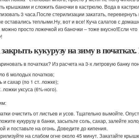
ть крышками и сложить баночки в кастрюлю. Вода в кастрюл
лизовать 3 часа.После стерилизации закатать, перевернуть 
е оставались теплыми.Ну, вот и все! Куча салатов с дома
А можно просто ложечкой из баночки – тоже вкусно!Если что
!
 закрыть кукурузу на зиму в початках.
ариновать в початках? Из расчета на 3-х литровую банку по
ло 6 молодых початков;
ь и сахар (по 1 ст. ложке);
т. ложки уксуса (6%-ного).
им:
атки очистить от листьев и усов. Тщательно вымойте. Опуст
ожите кукурузу в банки, засыпьте соль, сахар, залейте хол
ой и поставьте на огонь. Доведите до кипения.
рилизуйте на слабом огне около 45 минут. Закатайте крыш