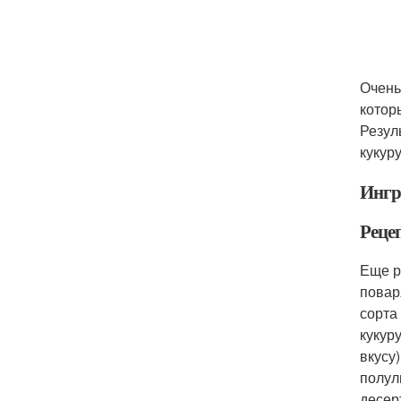
Очень
котор
Резул
кукур
Ингр
Реце
Еще р
повар
сорта
кукур
вкусу
полул
десер