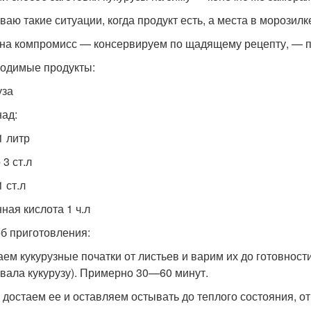
аю такие ситуации, когда продукт есть, а места в морозилке
на компромисс — консервируем по щадящему рецепту, — пуст
одимые продукты:
уза
ад:
1 литр
3 ст.л
 ст.л
ная кислота 1 ч.л
б приготовления:
ем кукурузные початки от листьев и варим их до готовност
вала кукурузу). Примерно 30—60 минут.
 достаем ее и оставляем остывать до теплого состояния, о