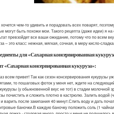
 хочется чем-то удивить и порадовать всех поварят, поэтом
ые могут быть похожи мои. Такого рецепта (даже идеи) я на 
ьтат превзойдет все ваши ожидание, потому что по всем 
уза – это класс: нежная, мягкая, сочная, в меру кисло-сладк
едиенты для «Сахарная консервированная кукуруз
пт «Сахарная консервированная кукуруза»:
аз всем привет! Так как сезон консервирования кукурузы уж
ятами, то пошаговых фоток у меня нет, ждите на следующи
 кукурузы (у обыкновенной вкус не тот) в стадии молочной зр
узы почистить и сложить плотно в кастрюлю. Залить водой (
) и варить после закипания 40 минут.Слить воду и дать поча
итровые баночки.В каждую баночку положить соль (1 чайная л
тная ложка - столовая много, просто у меня не получилось 