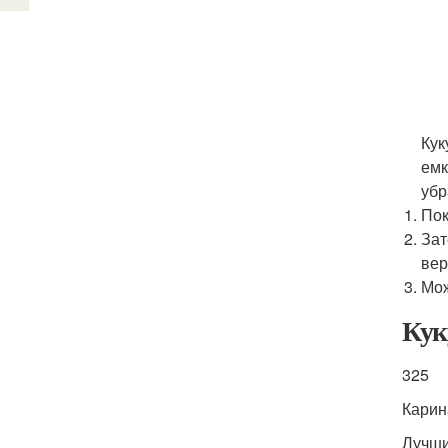
Кук
емк
убр
Пок
Зат
вер
Мож
Кук
325
Карин
Лучши