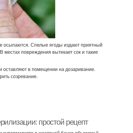
аже осыпаются. Спелые ягоды издают приятный
 В местах повреждения вытекает сок и такие
и оставляют в помещении на дозаривание.
рить созревание.
ерилизации: простой рецепт
м супермаркете в жестяной банке объемом 3