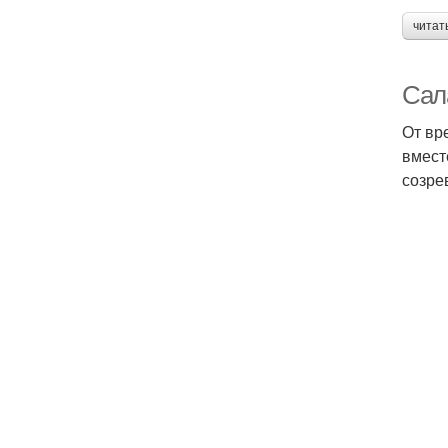
читат
Сал
От вр
вмест
созре