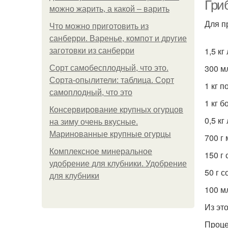
Гри
можно жарить, а какой – варить
Для п
Что можно приготовить из
санберри. Варенье, компот и другие
1,5 кг
заготовки из санберри
300 м
Сорт самобесплодный, что это.
Сорта-опылители: таблица. Сорт
1 кг 
самоплодный, что это
1 кг б
Консервирование крупных огурцов
0,5 кг
на зиму очень вкусные.
Маринованные крупные огурцы
700 г
Комплексное минеральное
150 г 
удобрение для клубники. Удобрение
50 г с
для клубники
100 м
Из эт
Проце