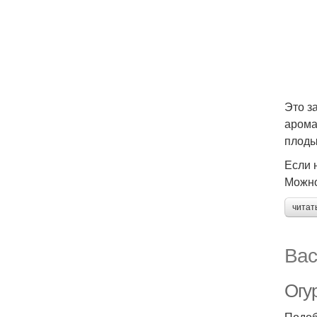
Это з
арома
плоды
Если 
Можно
читат
Вас
Огу
Подоб