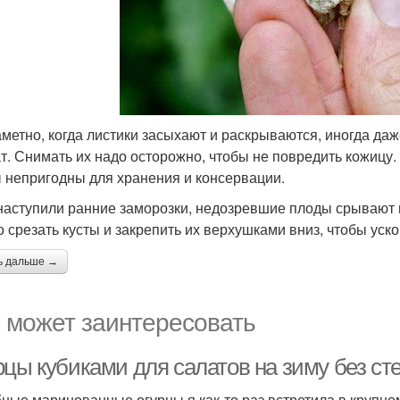
аметно, когда листики засыхают и раскрываются, иногда д
т. Снимать их надо осторожно, чтобы не повредить кожицу.
 непригодны для хранения и консервации.
наступили ранние заморозки, недозревшие плоды срывают 
 срезать кусты и закрепить их верхушками вниз, чтобы уско
ь дальше →
 может заинтересовать
рцы кубиками для салатов на зиму без ст
ные маринованные огурцы я как-то раз встретила в крупно