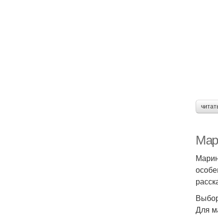
читат
Мар
Марин
особе
расск
Выбор
Для м