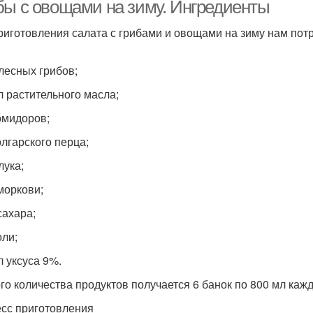
бы с овощами на зиму. Ингредиенты
риготовления салата с грибами и овощами на зиму нам потр
 лесных грибов;
л растительного масла;
помидоров;
олгарского перца;
 лука;
 моркови;
сахара;
оли;
л уксуса 9%.
ого количества продуктов получается 6 банок по 800 мл кажд
сс приготовления