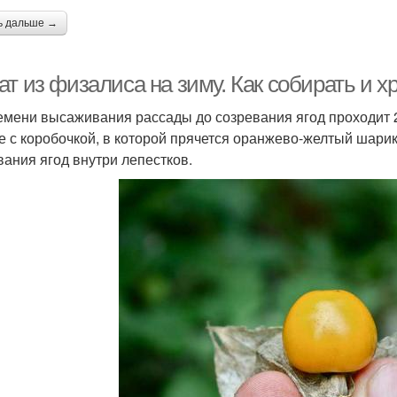
ь дальше →
ат из физалиса на зиму. Как собирать и 
емени высаживания рассады до созревания ягод проходит 2
е с коробочкой, в которой прячется оранжево-желтый шарик
вания ягод внутри лепестков.