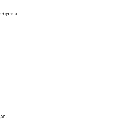
ебуется:
ая.