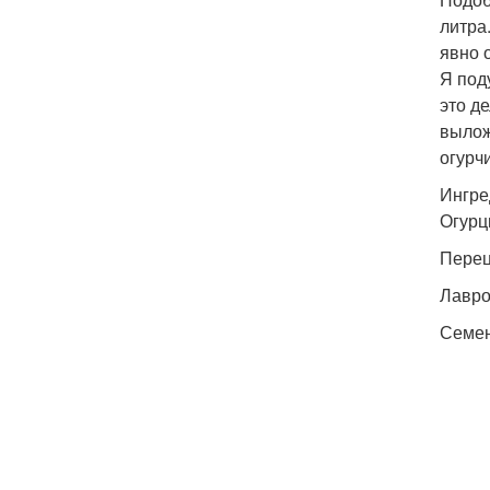
литра
явно 
Я под
это д
вылож
огурч
Ингре
Огурцы
Перец 
Лавро
Семена