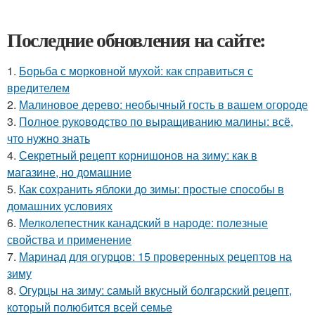
Последние обновления на сайте:
1.
Борьба с морковной мухой: как справиться с
вредителем
2.
Малиновое дерево: необычный гость в вашем огороде
3.
Полное руководство по выращиванию малины: всё,
что нужно знать
4.
Секретный рецепт корнишонов на зиму: как в
магазине, но домашние
5.
Как сохранить яблоки до зимы: простые способы в
домашних условиях
6.
Мелколепестник канадский в народе: полезные
свойства и применение
7.
Маринад для огурцов: 15 проверенных рецептов на
зиму
8.
Огурцы на зиму: самый вкусный болгарский рецепт,
который полюбится всей семье