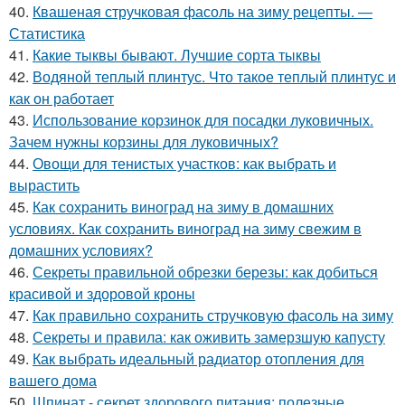
40.
Квашеная стручковая фасоль на зиму рецепты. —
Статистика
41.
Какие тыквы бывают. Лучшие сорта тыквы
42.
Водяной теплый плинтус. Что такое теплый плинтус и
как он работает
43.
Использование корзинок для посадки луковичных.
Зачем нужны корзины для луковичных?
44.
Овощи для тенистых участков: как выбрать и
вырастить
45.
Как сохранить виноград на зиму в домашних
условиях. Как сохранить виноград на зиму свежим в
домашних условиях?
46.
Секреты правильной обрезки березы: как добиться
красивой и здоровой кроны
47.
Как правильно сохранить стручковую фасоль на зиму
48.
Секреты и правила: как оживить замерзшую капусту
49.
Как выбрать идеальный радиатор отопления для
вашего дома
50.
Шпинат - секрет здорового питания: полезные