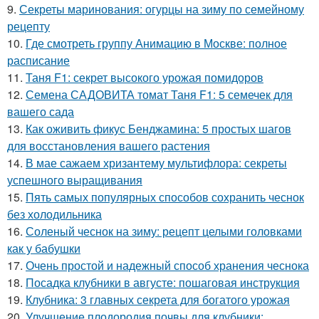
9.
Секреты маринования: огурцы на зиму по семейному
рецепту
10.
Где смотреть группу Анимацию в Москве: полное
расписание
11.
Таня F1: секрет высокого урожая помидоров
12.
Семена САДОВИТА томат Таня F1: 5 семечек для
вашего сада
13.
Как оживить фикус Бенджамина: 5 простых шагов
для восстановления вашего растения
14.
В мае сажаем хризантему мультифлора: секреты
успешного выращивания
15.
Пять самых популярных способов сохранить чеснок
без холодильника
16.
Соленый чеснок на зиму: рецепт целыми головками
как у бабушки
17.
Очень простой и надежный способ хранения чеснока
18.
Посадка клубники в августе: пошаговая инструкция
19.
Клубника: 3 главных секрета для богатого урожая
20.
Улучшение плодородия почвы для клубники: