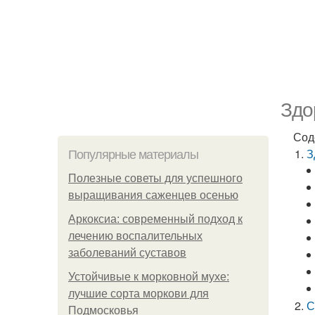
Здо
Сод
З
Популярные материалы
Полезные советы для успешного
выращивания саженцев осенью
Аркоксиа: современный подход к
лечению воспалительных
заболеваний суставов
Устойчивые к морковной мухе:
лучшие сорта моркови для
С
Подмосковья