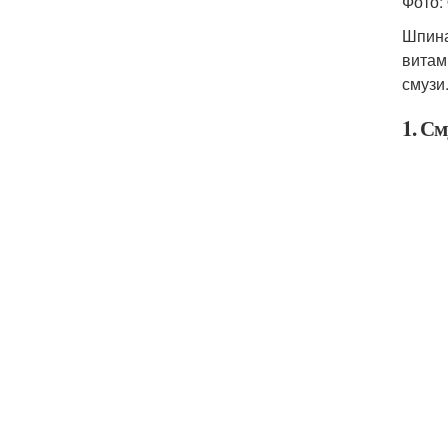
Фото: 
Шпина
витам
смузи
1. С