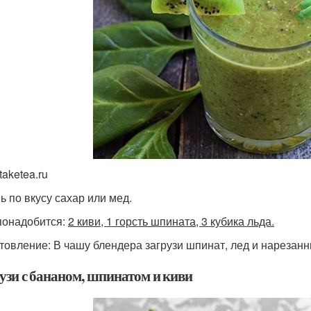
taketea.ru
ь по вкусу сахар или мед.
понадобится:
2 киви, 1 горсть шпината, 3 кубика льда.
товление: В чашу блендера загрузи шпинат, лед и нарезанн
музи с бананом, шпинатом и киви