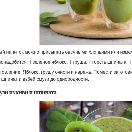
ый напиток можно присыпать овсяными хлопьями или изме
понадобится:
1 зеленое яблоко, 1 груша, 1 горсть шпината, 1
товление: Яблоко, грушу очисти и нарежь. Помести заготовк
 шпинат и взбей смузи до однородности.
узи из киви и шпината