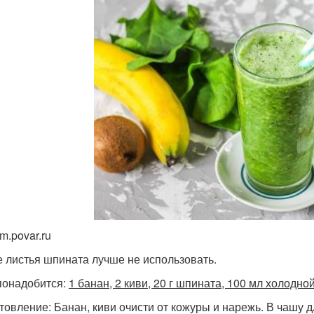
m.povar.ru
 листья шпината лучше не использовать.
понадобится:
1 банан, 2 киви, 20 г шпината, 100 мл холодно
товление: Банан, киви очисти от кожуры и нарежь. В чашу 