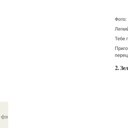
Фото:
Легки
Тебе 
Приго
перец
2. З
⇦