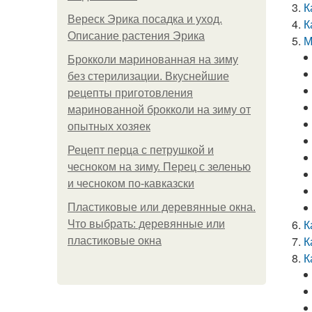
К
Вереск Эрика посадка и уход.
К
Описание растения Эрика
М
Брокколи маринованная на зиму
без стерилизации. Вкуснейшие
рецепты приготовления
маринованной брокколи на зиму от
опытных хозяек
Рецепт перца с петрушкой и
чесноком на зиму. Перец с зеленью
и чесноком по-кавказски
Пластиковые или деревянные окна.
К
Что выбрать: деревянные или
К
пластиковые окна
К