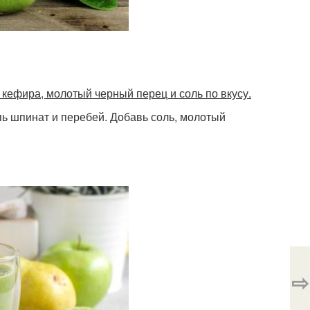
 кефира, молотый черный перец и соль по вкусу.
ь шпинат и перебей. Добавь соль, молотый
⇨