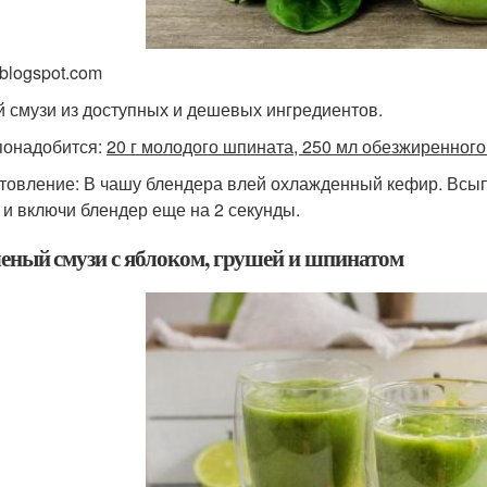
 blogspot.com
й смузи из доступных и дешевых ингредиентов.
понадобится:
20 г молодого шпината, 250 мл обезжиренного
товление: В чашу блендера влей охлажденный кефир. Всып
 и включи блендер еще на 2 секунды.
еленый смузи с яблоком, грушей и шпинатом