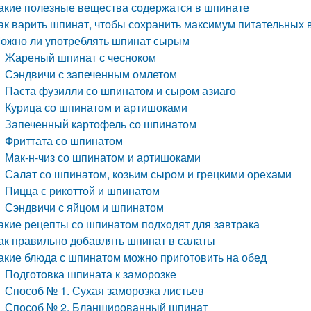
акие полезные вещества содержатся в шпинате
ак варить шпинат, чтобы сохранить максимум питательных
ожно ли употреблять шпинат сырым
Жареный шпинат с чесноком
Сэндвичи с запеченным омлетом
Паста фузилли со шпинатом и сыром азиаго
Курица со шпинатом и артишоками
Запеченный картофель со шпинатом
Фриттата со шпинатом
Мак-н-чиз со шпинатом и артишоками
Салат со шпинатом, козьим сыром и грецкими орехами
Пицца с рикоттой и шпинатом
Сэндвичи с яйцом и шпинатом
акие рецепты со шпинатом подходят для завтрака
ак правильно добавлять шпинат в салаты
акие блюда с шпинатом можно приготовить на обед
Подготовка шпината к заморозке
Способ № 1. Сухая заморозка листьев
Способ № 2. Бланшированный шпинат