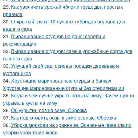
29.
Как увеличить урожай яблок и груш: два простых
правила
30.
Открытый грунт: 10 лучших гибридов огурцов для
вашего сада
31.
Выращивание огурцов на даче: советы и
рекомендации
32.
Выращивание огурцов: самые урожайные сорта для
вашего сада
33.
Улучшай свой сад: основы посадки деревьев и
кустарников
34.
Хрустящие маринованные огурцы в банках.
Хрустящие маринованные огурцы без стерилизации
35.
Когда и чем лучше укрыть розы на зиму. Зачем нужно
укрывать кусты на зиму
36.
Об укрытии роз на зиму. Обрезка
37.
Как подготовить розы к зиме осенью. Обрезка
38.
Уборка моркови на хранение. Основные правила по
уборки урожая моркови