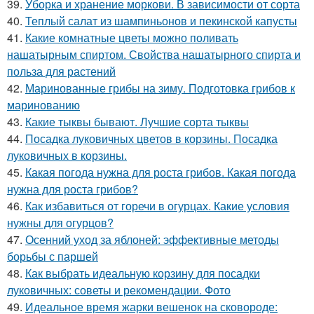
39.
Уборка и хранение моркови. В зависимости от сорта
40.
Теплый салат из шампиньонов и пекинской капусты
41.
Какие комнатные цветы можно поливать
нашатырным спиртом. Свойства нашатырного спирта и
польза для растений
42.
Маринованные грибы на зиму. Подготовка грибов к
маринованию
43.
Какие тыквы бывают. Лучшие сорта тыквы
44.
Посадка луковичных цветов в корзины. Посадка
луковичных в корзины.
45.
Какая погода нужна для роста грибов. Какая погода
нужна для роста грибов?
46.
Как избавиться от горечи в огурцах. Какие условия
нужны для огурцов?
47.
Осенний уход за яблоней: эффективные методы
борьбы с паршей
48.
Как выбрать идеальную корзину для посадки
луковичных: советы и рекомендации. Фото
49.
Идеальное время жарки вешенок на сковороде: