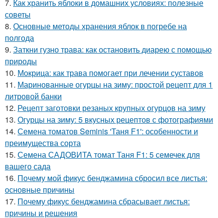
7.
Как хранить яблоки в домашних условиях: полезные
советы
8.
Основные методы хранения яблок в погребе на
полгода
9.
Заткни гузно трава: как остановить диарею с помощью
природы
10.
Мокрица: как трава помогает при лечении суставов
11.
Маринованные огурцы на зиму: простой рецепт для 1
литровой банки
12.
Рецепт заготовки резаных крупных огурцов на зиму
13.
Огурцы на зиму: 5 вкусных рецептов с фотографиями
14.
Семена томатов Seminis 'Таня F1': особенности и
преимущества сорта
15.
Семена САДОВИТА томат Таня F1: 5 семечек для
вашего сада
16.
Почему мой фикус бенджамина сбросил все листья:
основные причины
17.
Почему фикус бенджамина сбрасывает листья:
причины и решения