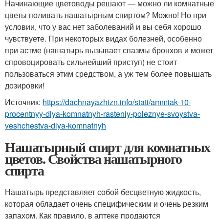
Начинающие цветоводы решают — можно ли комнатные
цветы поливать нашатырным спиртом? Можно! Но при
условии, что у вас нет заболеваний и вы себя хорошо
чувствуете. При некоторых видах болезней, особенно
при астме (нашатырь вызывает спазмы бронхов и может
спровоцировать сильнейший приступ) не стоит
пользоваться этим средством, а уж тем более повышать
дозировки!
Источник:
https://dachnayazhizn.info/stati/ammiak-10-
procentnyy-dlya-komnatnyh-rasteniy-poleznye-svoystva-
veshchestva-dlya-komnatnyh
Нашатырный спирт для комнатных
цветов. Свойства нашатырного
спирта
Нашатырь представляет собой бесцветную жидкость,
которая обладает очень специфическим и очень резким
запахом. Как правило, в аптеке продаются