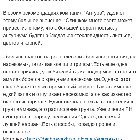
В своих рекомендациях компания "Антура", уделяет
этому большое значение: "Слишком много азота может
привести:- к тому, что с большей вероятностью, у
антуриума будет наблюдаться стекловидность листьев,
цветов и корней;
- больше шансов на рост плесени.- большое питания для
насекомых, таких как клещи и трипсы".Есть ещё одна
веская причина, у любителей таких подкормок, это то что
аммиак борется с вредными насекомыми.Однако, этот
способ даёт только временный эффект.Так как именно,
едкий запах и отпугивает насекомых, а он как известно,
быстро испаряется.Единственная польза от внесения в
грунт аммиака, это раскисление грунта. Увеличения РН
субстрата в сторону щелочения.Однако, не самый
лучший вариант.Есть способы, гораздо проще и
безопаснее.
Источник:
https://dachnayazhizn.info/stati/ammiak-10-