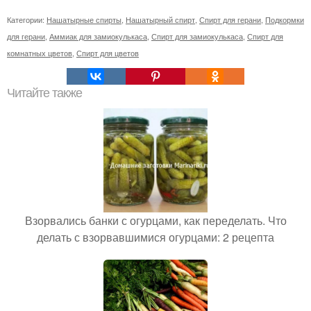
Категории:
Нашатырные спирты
,
Нашатырный спирт
,
Спирт для герани
,
Подкормки
для герани
,
Аммиак для замиокулькаса
,
Спирт для замиокулькаса
,
Спирт для
комнатных цветов
,
Спирт для цветов
Читайте также
Взорвались банки с огурцами, как переделать. Что
делать с взорвавшимися огурцами: 2 рецепта