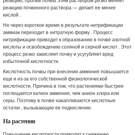
реакцию, пролив почвы этим раствором резко меняет
реакцию почвенного раствора — делает ее менее
кислой .
Но через короткое время в результате нитрификации
аммиак переходит в нитратную форму . Процесс
нитрификации приводит к образованию в почве азотной
кислоты и освобождению соляной и серной кислот . Этот
процесс резко закисляет почву и усугубляет вред
избыточной кислотности.
Кислотность почвы при внесении аммония повышается
еще и из-за его собственной физиологической
кислотности. Причина в том, что растениями быстрее
поглощается катион аммония, чем анион хлора или
серы. Поэтому в почве накапливаются кислотные
остатки , вызывающие ее подкисление.
На растения
Повышение кислотности приводит к снижению