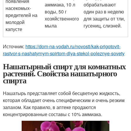
появления
аммиака, 10 л
обрабатывают
насекомых-
воды, 50 г
один раз в неделю
вредителей на
хозяйственного
для защиты от тли,
молодой
мыла
гусениц, слизней.
капусте
Источник:
https://dom-na-vodah.ru/novosti/kak-prigotovit-
rastvor-s-nashatyrnym-spirtom-dlya-stekol-poleznye-sovety
Нашатырный спирт для комнатных
растений. Свойства нашатырного
спирта
Нашатырь представляет собой бесцветную жидкость,
которая обладает очень специфическим и очень резким
запахом. Как правило, в аптеке продаются
концентрированные составы с 10% аммиака.