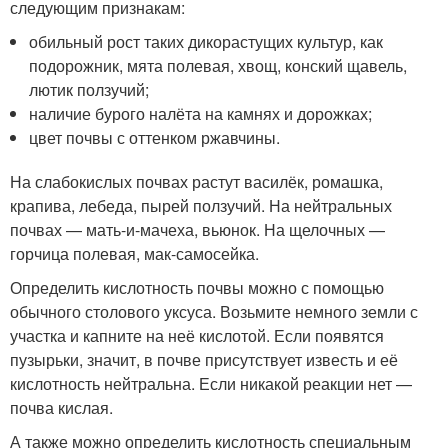
следующим признакам:
обильный рост таких дикорастущих культур, как
подорожник, мята полевая, хвощ, конский щавель,
лютик ползучий;
наличие бурого налёта на камнях и дорожках;
цвет почвы с оттенком ржавчины.
На слабокислых почвах растут василёк, ромашка,
крапива, лебеда, пырей ползучий. На нейтральных
почвах — мать-и-мачеха, вьюнок. На щелочных —
горчица полевая, мак-самосейка.
Определить кислотность почвы можно с помощью
обычного столового уксуса. Возьмите немного земли с
участка и капните на неё кислотой. Если появятся
пузырьки, значит, в почве присутствует известь и её
кислотность нейтральна. Если никакой реакции нет —
почва кислая.
А также можно определить кислотность специальным