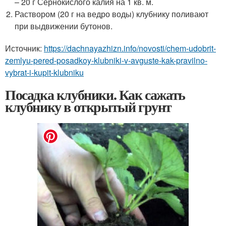
– 20 г Сернокислого калия на 1 кв. м.
Раствором (20 г на ведро воды) клубнику поливают
при выдвижении бутонов.
Источник:
https://dachnayazhizn.info/novosti/chem-udobrit-
zemlyu-pered-posadkoy-klubniki-v-avguste-kak-pravilno-
vybrat-i-kupit-klubniku
Посадка клубники. Как сажать
клубнику в открытый грунт